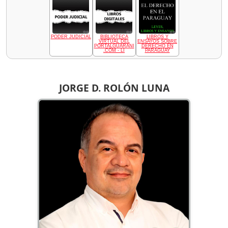
PODER JUDICIAL
BIBLIOTECA
LIBROS Y
VIRTUAL DEL
ENSAYOS SOBRE
PORTALGUARANI
DERECHO EN
.COM - LI
PARAGUAY
JORGE D. ROLÓN LUNA