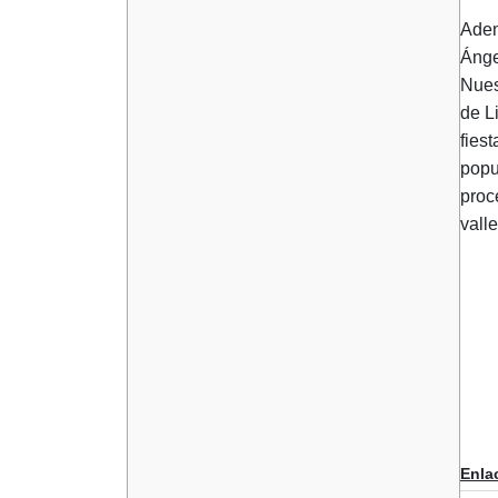
Adem
Ánge
Nues
de L
fies
popu
proc
valle
Enla