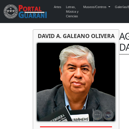
Artes
Letras,
Museos/Centros
Galerías/E
Música y
Ciencias
A
DAVID A. GALEANO OLIVERA
D