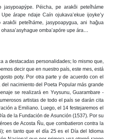
 jasypoapýpe. Péicha, pe arakôi peteîháme
 Upe árape ndaje Caín ojukava’ekue ijoyke’y
o arakôi peteîháme, jasypoapygua, ani haĝua
cha ohasa’asyhague omba’apóre upe ára…
a a destacadas personalidades; lo mismo que,
emos decir que en nuestro país, este mes, está
gosto poty. Por otra parte y de acuerdo con el
a del nacimiento del Poeta Popular más grande
enaje se realizará en Yvysunu, Guarambare -
merosos artistas de todo el país se darán cita
ación a Emiliano. Luego, el 14 festejaremos el
 Día de la Fundación de Asunción (1537). Por su
Héroes de Acosta Ñu, que combatieron contra la
6); en tanto que el día 25 es el Día del Idioma
ión Nacional que por primera vez otorgó rango