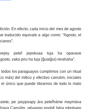
ición. En efecto, cada inicio del mes de agosto
que traducido equivale a algo como: “Agosto, el
cianos”.
ovejey peteî jepokuaa tuja ha opavave
to, vaka piru ha tuja (ĝuaiĝui) rerahaha”.
o, todos los paraguayos cumplimos con un ritual
más) del mítico y efectivo carrulim, iniciales
es el único que puede librarnos de todo lo malo
aiete, pe jasypoapy ára peteîháme maymáva
 hérava Carrulím, pévango onohê héra mbohapy