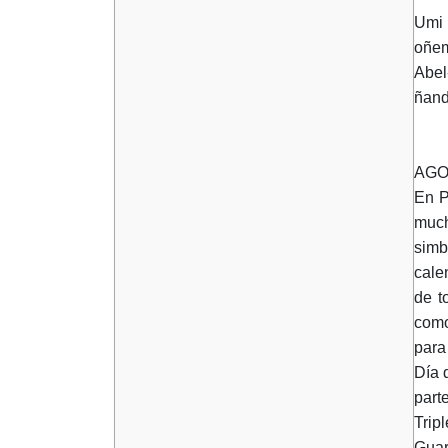
Umi 
oñem
Abel
ñand
AGO
En P
much
simb
cale
de t
como
para
Día 
part
Trip
Guar