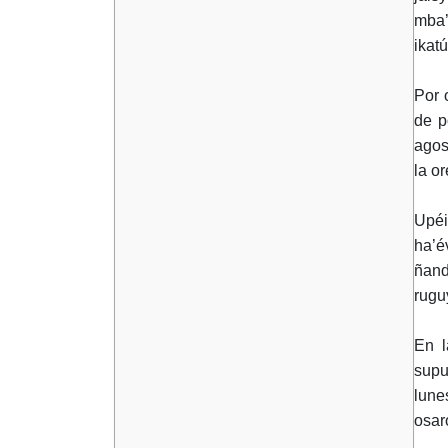
mba’
ikat
Por 
de p
agos
la o
Upéi
ha’é
ñand
rugu
En l
supu
lune
osar