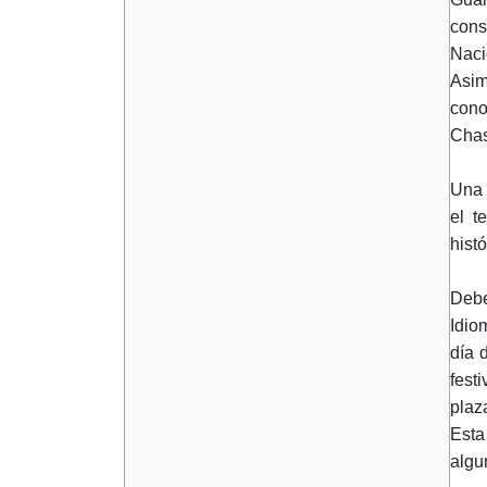
cons
Naci
Asim
cono
Chas
Una 
el t
hist
Deb
Idio
día 
fest
plaz
Esta
algu