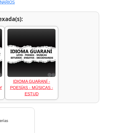
ONARIOS
exada(s):
IDIOMA GUARANÍ -
Y
POESÍAS - MÚSICAS -
ESTUD
erías