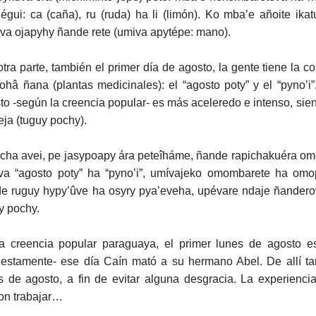
égui: ca (caña), ru (ruda) ha li (limón). Ko mba’e añoite i
úva ojapyhy ñande rete (umiva apytépe: mano).
otra parte, también el primer día de agosto, la gente tiene la
ohâ ñana (plantas medicinales): el “agosto poty” y el “pyno’i”
to -según la creencia popular- es más aceleredo e intenso, sien
reja (tuguy pochy).
cha avei, pe jasypoapy ára peteîháme, ñande rapichakuéra om
va “agosto poty” ha “pyno’i”, umívajeko omombarete ha omop
e ruguy hypy’ûve ha osyry pya’eveha, upévare ndaje ñandero
y pochy.
a creencia popular paraguaya, el primer lunes de agosto es
estamente- ese día Caín mató a su hermano Abel. De allí ta
s de agosto, a fin de evitar alguna desgracia. La experienci
on trabajar…