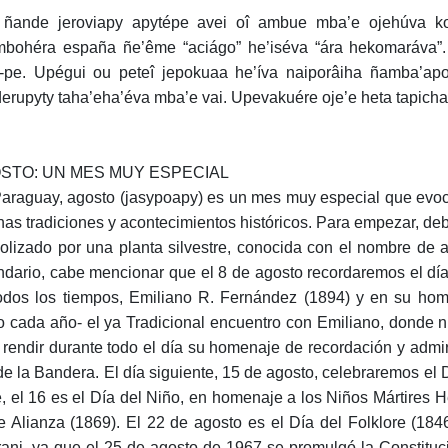
ñande jeroviapy apytépe avei oî ambue mba’e ojehúva ko
bohéra españa ñe’ême “aciágo” he’iséva “ára hekomaráva”.
-pe. Upégui ou peteî jepokuaa he’íva naiporâiha ñamba’ap
erupyty taha’eha’éva mba’e vai. Upevakuére oje’e heta tapi
STO: UN MES MUY ESPECIAL
araguay, agosto (jasypoapy) es un mes muy especial que evoc
as tradiciones y acontecimientos históricos. Para empezar, deb
olizado por una planta silvestre, conocida con el nombre de a
ndario, cabe mencionar que el 8 de agosto recordaremos el dí
odos los tiempos, Emiliano R. Fernández (1894) y en su hom
 cada año- el ya Tradicional encuentro con Emiliano, donde nu
 rendir durante todo el día su homenaje de recordación y admir
de la Bandera. El día siguiente, 15 de agosto, celebraremos el
e, el 16 es el Día del Niño, en homenaje a los Niños Mártires 
le Alianza (1869). El 22 de agosto es el Día del Folklore (184
ani, ya que el 25 de agosto de 1967 se promulgó la Constituc