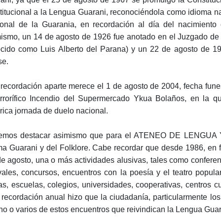
titucional a la Lengua Guarani, reconociéndola como idioma nac
onal de la Guarania, en recordación al día del nacimiento 
ismo, un 14 de agosto de 1926 fue anotado en el Juzgado de 
cido como Luis Alberto del Parana) y un 22 de agosto de 19
e.
recordación aparte merece el 1 de agosto de 2004, fecha fun
errorífico Incendio del Supermercado Ykua Bolaños, en la q
órica jornada de duelo nacional.
emos destacar asimismo que para el ATENEO DE LENGUA 
ma Guarani y del Folklore. Cabe recordar que desde 1986, en fo
de agosto, una o más actividades alusivas, tales como conferen
ivales, concursos, encuentros con la poesía y el teatro popular
as, escuelas, colegios, universidades, cooperativas, centros cu
 recordación anual hizo que la ciudadanía, particularmente los
no o varios de estos encuentros que reivindican la Lengua Guar