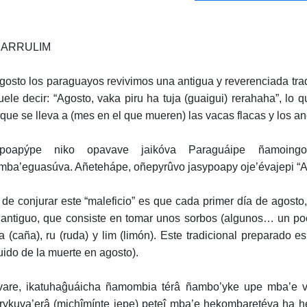
CARRULIM
gosto los paraguayos revivimos una antigua y reverenciada trad
uele decir: “Agosto, vaka piru ha tuja (guaigui) rerahaha”, lo 
que se lleva a (mes en el que mueren) las vacas flacas y los an
ypoapýpe niko opavave jaikóva Paraguáipe ñamoing
ba’eguasúva. Añetehápe, oñepyrûvo jasypoapy oje’évajepi “Agos
n de conjurar este “maleficio” es que cada primer día de agost
antiguo, que consiste en tomar unos sorbos (algunos… un poco 
a (caña), ru (ruda) y lim (limón). Este tradicional preparado 
luido de la muerte en agosto).
are, ikatuhaĝuáicha ñamombia térâ ñambo’yke upe mba’e v
yrykuva’erâ (michîmínte jepe) peteî mba’e hekombaretéva ha