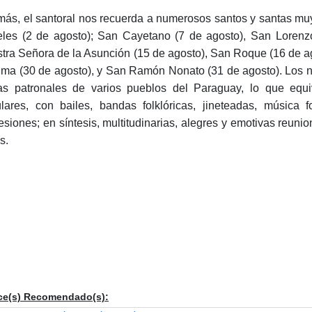
ás, el santoral nos recuerda a numerosos santos y santas muy
les (2 de agosto); San Cayetano (7 de agosto), San Lorenzo
tra Señora de la Asunción (15 de agosto), San Roque (16 de a
ima (30 de agosto), y San Ramón Nonato (31 de agosto). Los n
tas patronales de varios pueblos del Paraguay, lo que equiv
lares, con bailes, bandas folklóricas, jineteadas, música fo
esiones; en síntesis, multitudinarias, alegres y emotivas reuni
s.
ce(s) Recomendado(s):