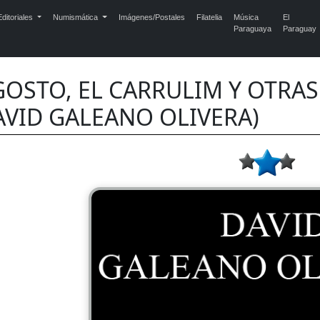
ditoriales
Numismática
Imágenes/Postales
Filatelia
Música
El
Paraguaya
Paraguay
GOSTO, EL CARRULIM Y OTRAS
AVID GALEANO OLIVERA)