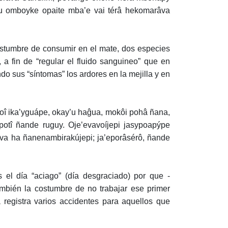
katu omboyke opaite mba’e vai térâ hekomarâva
 costumbre de consumir en el mate, dos especies
, a fin de “regular el fluido sanguineo” que en
do sus “síntomas” los ardores en la mejilla y en
oî ika’yguápe, okay’u haĝua, mokôi pohâ ñana,
otî ñande ruguy. Oje’evavoíjepi jasypoapýpe
va ha ñanenambirakújepi; ja’eporâsérô, ñande
 el día “aciago” (día desgraciado) por que -
mbién la costumbre de no trabajar ese primer
a registra varios accidentes para aquellos que