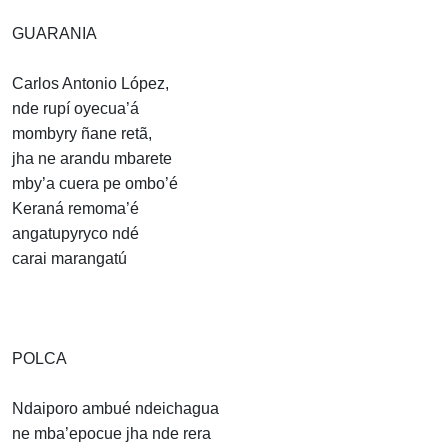
GUARANIA
Carlos Antonio López,
nde rupí oyecua’á
mombyry ñane retã,
jha ne arandu mbarete
mby’a cuera pe ombo’é
Keraná remoma’é
angatupyryco ndé
carai marangatú
POLCA
Ndaiporo ambué ndeichagua
ne mba’epocue jha nde rera