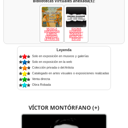
Bibliotecas Virtuales anexada(s):
MÚSICA
IDIOMA
PARAGUAYA
GUARANÍ -
(LIBROS,
POESÍAS -
ENSAYOS,
MÚSICAS -
LETRAS DE
ESTUD
Leyenda
Solo en exposición en museos y galerías
Solo en exposición en la web
Colección privada o del Artista
Catalogado en artes visuales o exposiciones realizadas
Venta directa
Obra Robada
VÍCTOR MONTÓRFANO (+)