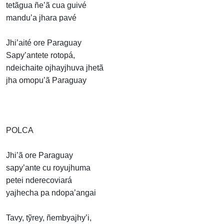
tetãgua ñe’ã cua guivé
mandu’a jhara pavé
Jhi’aité ore Paraguay
Sapy’antete rotopá,
ndeichaite ojhayjhuva jhetã
jha omopu’ã Paraguay
POLCA
Jhi’ã ore Paraguay
sapy’ante cu royujhuma
petei nderecoviará
yajhecha pa ndopa’angai
Tavy, tỹrey, ñembyajhy’i,