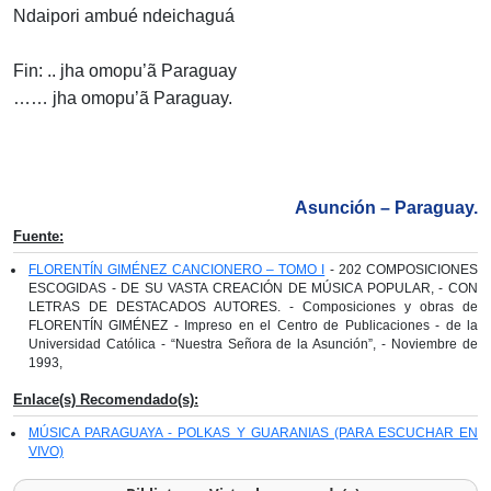
Ndaipori ambué ndeichaguá
Fin: .. jha omopu’ã Paraguay
…… jha omopu’ã Paraguay.
Asunción – Paraguay.
Fuente:
FLORENTÍN GIMÉNEZ CANCIONERO – TOMO I
- 202 COMPOSICIONES
ESCOGIDAS - DE SU VASTA CREACIÓN DE MÚSICA POPULAR, - CON
LETRAS DE DESTACADOS AUTORES. - Composiciones y obras de
FLORENTÍN GIMÉNEZ - Impreso en el Centro de Publicaciones - de la
Universidad Católica - “Nuestra Señora de la Asunción”, - Noviembre de
1993,
Enlace(s) Recomendado(s):
MÚSICA PARAGUAYA - POLKAS Y GUARANIAS (PARA ESCUCHAR EN
VIVO)