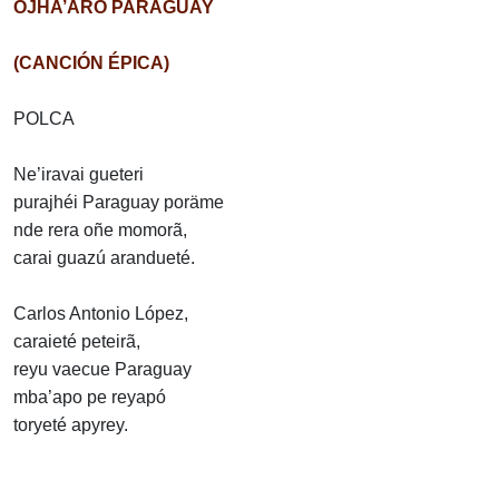
OJHA’ARO PARAGUAY
(CANCIÓN ÉPICA)
POLCA
Ne’iravai gueteri
purajhéi Paraguay poräme
nde rera oñe momorã,
carai guazú arandueté.
Carlos Antonio López,
caraieté peteirã,
reyu vaecue Paraguay
mba’apo pe reyapó
toryeté apyrey.