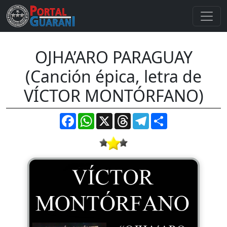
OJHA’ARO PARAGUAY
(Canción épica, letra de
VÍCTOR MONTÓRFANO)
Facebook
WhatsApp
X
Threads
Telegram
Compartir