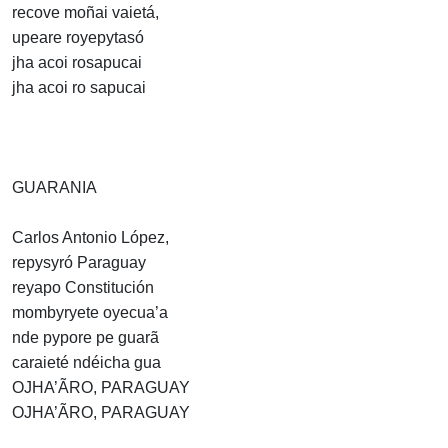
recove moñai vaietá,
upeare royepytasó
jha acoi rosapucai
jha acoi ro sapucai
GUARANIA
Carlos Antonio López,
repysyró Paraguay
reyapo Constitución
mombyryete oyecua’a
nde pypore pe guarã
caraieté ndéicha gua
OJHA’ÃRO, PARAGUAY
OJHA’ÃRO, PARAGUAY