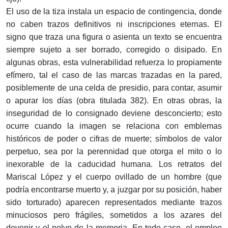
El uso de la tiza instala un espacio de contingencia, donde
no caben trazos defini­tivos ni inscripciones eternas. El
signo que traza una figura o asienta un texto se encuentra
siempre sujeto a ser borrado, corregido o disipado. En
algunas obras, esta vulnerabilidad refuerza lo propiamente
efímero, tal el caso de las marcas tra­zadas en la pared,
posiblemente de una celda de presidio, para contar, asumir
o apurar los días (obra titulada 382). En otras obras, la
inseguridad de lo consig­nado deviene desconcierto; esto
ocurre cuando la imagen se relaciona con em­blemas
históricos de poder o cifras de muerte; símbolos de valor
perpetuo, sea por la perennidad que otorga el mito o lo
inexorable de la caducidad humana. Los retratos del
Mariscal López y el cuerpo ovillado de un hombre (que
podría encontrarse muerto y, a juzgar por su posición, haber
sido torturado) aparecen representados mediante trazos
minuciosos pero frágiles, sometidos a los azares del
devenir y el polvo de la memoria. En todo caso, el empleo