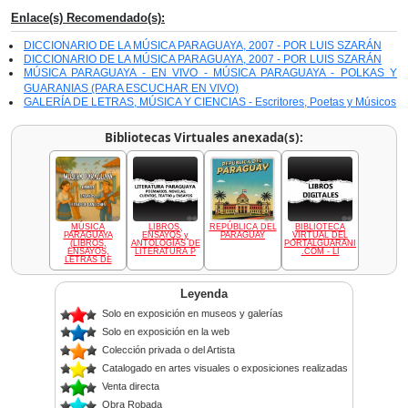
Enlace(s) Recomendado(s):
DICCIONARIO DE LA MÚSICA PARAGUAYA, 2007 - POR LUIS SZARÁN
DICCIONARIO DE LA MÚSICA PARAGUAYA, 2007 - POR LUIS SZARÁN
MÚSICA PARAGUAYA - EN VIVO - MÚSICA PARAGUAYA - POLKAS Y
GUARANIAS (PARA ESCUCHAR EN VIVO)
GALERÍA DE LETRAS, MÚSICA Y CIENCIAS - Escritores, Poetas y Músicos
Bibliotecas Virtuales anexada(s):
MÚSICA
LIBROS,
REPÚBLICA DEL
BIBLIOTECA
PARAGUAYA
ENSAYOS y
PARAGUAY
VIRTUAL DEL
(LIBROS,
ANTOLOGÍAS DE
PORTALGUARANI
ENSAYOS,
LITERATURA P
.COM - LI
LETRAS DE
Leyenda
Solo en exposición en museos y galerías
Solo en exposición en la web
Colección privada o del Artista
Catalogado en artes visuales o exposiciones realizadas
Venta directa
Obra Robada