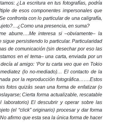
untamos:
¿La escritura en tus fotografías, podría
ltiple de esos componentes impersonales que
 confronta con lo particular de una caligrafía,
en sujeto?…¿Como una presencia, en suma?
k” me aburre….Me interesa si –obviamente– la
 sigue persistiendo lo particular. Particularidad
rmas de comunicación (sin desechar por eso las
stamos en el tema– una carta, enviada por un
 decía al amigo: ‘Por tu carta veo que en Tokio
nmediatez (lo no-mediado)… El contacto de la
minada por la reproducción fotográfica…….Estos
is fotos quizás sean una forma de enfatizar (o
layarse; Cierta forma actualizable, rescatable
l laboratorio) El descubrir y operar sobre las
eto (el “click” originario) procesar y dar forma
… No afirmo que esta sea la única forma de hacer