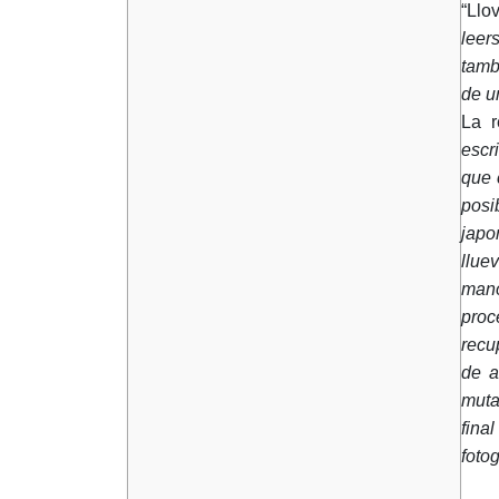
“Llo
leer
tamb
de u
La r
escr
que 
posi
japo
llue
mano
proc
recu
de a
muta
fina
foto