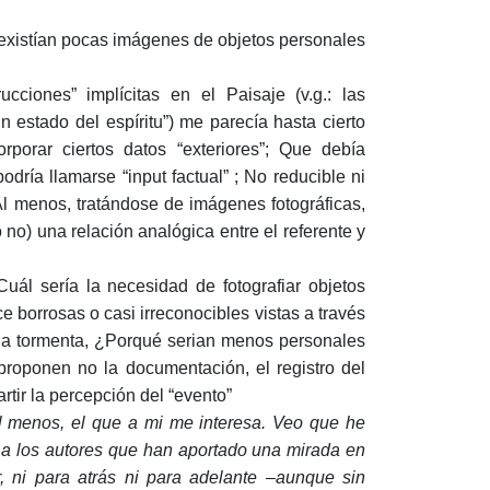
 existían pocas imágenes de objetos personales
ciones” implícitas en el Paisaje (v.g.: las
n estado del espíritu”) me parecía hasta cierto
rporar ciertos datos “exteriores”; Que debía
dría llamarse “input factual” ; No reducible ni
 Al menos, tratándose de imágenes fotográficas,
o) una relación analógica entre el referente y
ál sería la necesidad de fotografiar objetos
 borrosas o casi irreconocibles vistas a través
o la tormenta, ¿Porqué serian menos personales
 proponen no la documentación, el registro del
rtir la percepción del “evento”
l menos, el que a mi me interesa. Veo que he
 a los autores que han aportado una mirada en
 ni para atrás ni para adelante –aunque sin