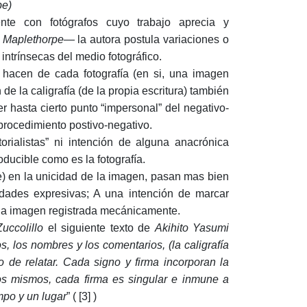
pe)
nte con fotógrafos cuyo trabajo aprecia y
o Maplethorpe
— la autora postula variaciones o
intrínsecas del medio fotográfico.
e hacen de cada fotografía (en si, una imagen
 de la caligrafía (de la propia escritura) también
 hasta cierto punto “impersonal” del negativo-
l procedimiento postivo-negativo.
orialistas” ni intención de alguna anacrónica
ducible como es la fotografía.
e) en la unicidad de la imagen, pasan mas bien
idades expresivas; A una intención de marcar
en la imagen registrada mecánicamente.
uccolillo
el siguiente texto de
Akihito Yasumi
os, los nombres y los comentarios, (la caligrafía
o de relatar. Cada signo y firma incorporan la
los mismos, cada firma es singular e inmune a
mpo y un lugar
” ( [3] )