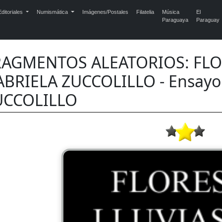
ditoriales
Numismática
Imágenes/Postales
Filatelia
Música
El
Paraguaya
Paraguay
RAGMENTOS ALEATORIOS: FLOR
ABRIELA ZUCCOLILLO - Ensay
UCCOLILLO