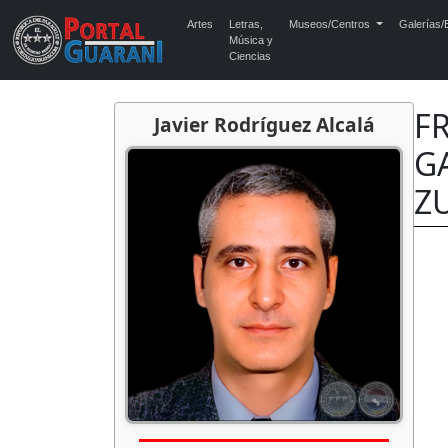
Artes
Letras,
Museos/Centros
Galerías/E
Música y
Ciencias
F
Javier Rodríguez Alcalá
G
Z