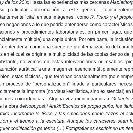
y de los 20’s;
Hasta las experiencias más cercanas
Maplethor
u particular aproximación a este género –coincidenteme
tantemente “cita” en sus imágenes , como
R. Frank y el propi
uso negaciones a lo que podría entenderse como características 
aciones y procedimientos laboratoriales, en primer lugar, qu
cialmente múltiple) una copia única. Por otra parte, la inclusión
ía entenderse como una suerte de problematización del carácter
iz en el cual se origina la multiplicidad de las copias dentro de
bstante, no vemos en estas intervenciones ni resabios “pict
tauración aurática” a una imagen en esencia múltiplemente repro
bien, estas tácticas , que terminan ocasionalmente (no siempr
un proceso de “personalización” ligado a particulares neces
ícitamente la impronta (no visual-estilística, sino existencial) 
ulares coincidencias…Alguna vez mencionamos a
Gabriela Z
e la obra de
Nobuyoshi Araki
:
“Escritos de propio puño, los títul
raki) incorporan lo físico y las emociones como trazos al act
ión y el tiempo a la escritura. Aunque los caracteres sean 
quier codificación genérica (…) Fotografiar es escribir en un tie