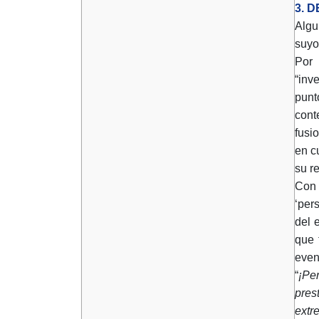
3. 
Algu
suyo
Por 
“inv
punt
cont
fusi
en c
su r
Con 
‘per
del 
que 
even
“
¡Pe
pres
extr