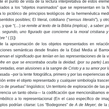
e el punto de vista de la lectura interpretativa de estos elem
iados a los “objetos inanimados” que se representan en la N
a lo pictórico de principios teológicos de la hermenéutica me
entidos posibles; El literal, cotidiano (“
sensus literalis
”), y ot
e, y que “(…)
se remite al texto de la Biblia (implica) , a saber:
e, segundo, uno figurado que concierne a la moral cristiana y
bre
“ ( [1])
e la aproximación de los objetos representados en relació
ciones semánticas desde finales de la Edad Media al Barroc
ervan el significado que tenían en las representaciones de la v
ofre en que se encontraba oculta la deidad. (por su parte) La
rpretadas, eran alusiones a la sangre de Cristo y a su amor por l
sada –por la lente fotográfica, primero y por las experiencias d
ción entre el objeto representado y cualquier simbología trasc
co de pruebas” lingüístico; Un territorio de exploración de las 
erencia un tanto obvia— la codificación que mencionábamos e
imbólico a lo representacional (En el caso específico de im
plos podrían citarse: Los “Bodegones” de
A de Meyer
; de la