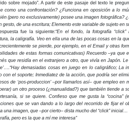
vido sobre mojado”. A partir de este pasaje del texto le preg
se como una confrontación? ¿Funciona en oposición a lo mú
ién (pero no exclusivamente) posee una imagen fotográfica? ¿Se
n gesto, de una escritura; Elemento este variable de sujeto 
espuesta fue la siguiente:
“En el fondo, la fotografía “clic
itura, la caligrafía. Veo en ella una de las pocas cosas en la que
crecientemente se pierde, por ejemplo, en el Email y otras fo
bilidades de estas formas comunicativas) Recuerdo –ya que e
nés que residía en el extranjero a otro, que vivía en Japón. Le
ve’….“Hay demasiadas cosas en juego en lo caligráfico; La i
 con el soporte; Inmediatez de la acción, que podría ser eli
esos de ‘pos-produccion’ –por llamarlos así– que empleo en m
perar) un otro proceso (¿manualidad?) que también tiende a sos
rtesanía, si se quiere. Confieso que me gusta la “cocina” (e
ciones que se van dando a lo largo del recorrido de fijar el obj
l a una imagen, que –por cierto– dista mucho del “click” inicial
grafía, pero es la que a mí me interesa”