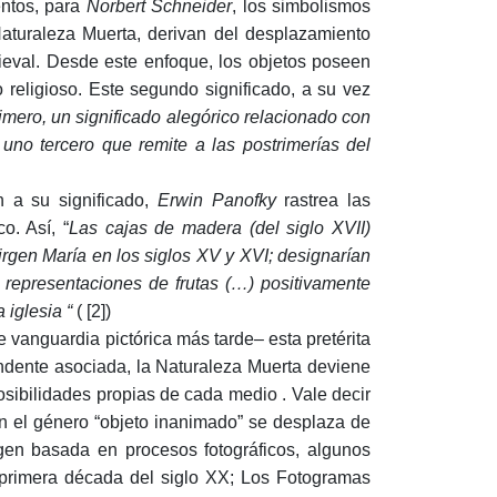
entos, para
Norbert Schneider
, los simbolismos
aturaleza Muerta, derivan del desplazamiento
dieval. Desde este enfoque, los objetos poseen
ro religioso. Este segundo significado, a su vez
 primero, un significado alegórico relacionado con
 uno tercero que remite a las postrimerías del
n a su significado,
Erwin Panofky
rastrea las
o. Así, “
Las cajas de madera (del siglo XVII)
irgen María en los siglos XV y XVI; designarían
s representaciones de frutas (…) positivamente
a iglesia “
( [2])
e vanguardia pictórica más tarde– esta pretérita
endente asociada, la Naturaleza Muerta deviene
posibilidades propias de cada medio . Vale decir
n el género “objeto inanimado” se desplaza de
agen basada en procesos fotográficos, algunos
 primera década del siglo XX; Los Fotogramas