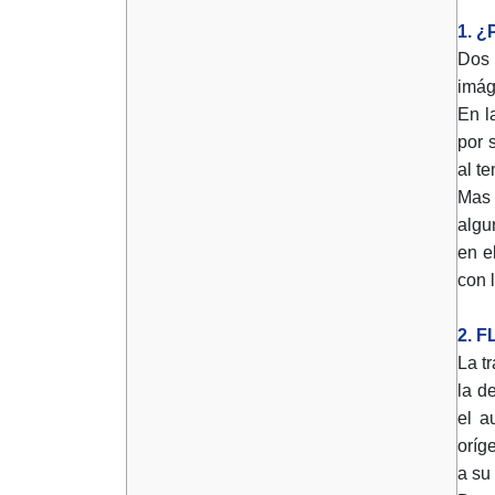
1. 
Dos 
imág
En l
por 
al te
Mas 
algu
en e
con 
2. 
La t
la d
el a
oríg
a su 