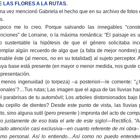
DE LAS FLORES A LA RUTAS.
na vez mencionó Gabriela el hecho que en su archivo de fotos
s.
poco me lo creo. Porque salvando las innegables “construc
enciones” de Lorraine, o la máxima romántica: “El paisaje es u
o sustentable la hipótesis de que el género solicitaba inco
emplar algún recuerdo de algo que (a falta de mejor nombre) po
onable éste (al menos, no en su totalidad) al sujeto perceptor.
uya base está presente (en mayor o menor medida, nos guste o n
epresentación.
menos ingenuidad (o torpeza) –a posteriori—le comente: “¿Cu
sonales’?…Tus rutas; Las imagen que el agua de las lluvias hace
el parabrisas de tu automóvil; Los arboles distorsionados baj
tu cepillo de dientes? Desde este punto de vista, las lluvias
to, sino alguna sutil (pero presente ) impronta del acto de compa
ro justamente de eso trata el arte de este siglo!—
Rectificó.
“A
tado atención casi exclusiva—en cuanto referente de mi obra–
emo personal. Así lo entiendo…Así como no puedo entender,