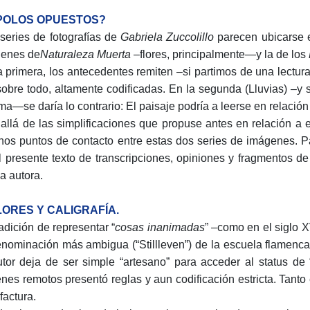
¿POLOS OPUESTOS?
series de fotografías de
Gabriela Zuccolillo
parecen ubicarse en
enes de
Naturaleza Muerta
–flores, principalmente—y la de los
a primera, los antecedentes remiten –si partimos de una lectur
sobre todo, altamente codificadas. En la segunda (Lluvias) –y 
ma—se daría lo contrario: El paisaje podría a leerse en relación a 
allá de las simplificaciones que propuse antes en relación a 
nos puntos de contacto entre estas dos series de imágenes. Pa
l presente texto de transcripciones, opiniones y fragmentos 
la autora.
FLORES Y CALIGRAFÍA.
radición de representar “
cosas inanimadas
” –como en el siglo 
enominación más ambigua (“Stillleven”) de la escuela flamenca
utor deja de ser simple “artesano” para acceder al status de “
enes remotos presentó reglas y aun codificación estricta. Tanto
factura.