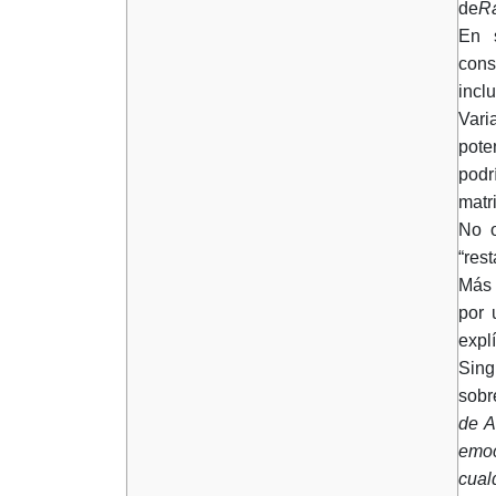
de
Ra
En s
cons
incl
Vari
poten
podr
matr
No o
“res
Más 
por 
expl
Sing
sobr
de A
emoc
cual