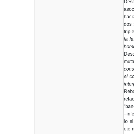
Desd
asoc
haci
dos s
tripl
la f
hom
Desd
muta
cons
el c
inte
Reba
rela
“ban
–inf
lo s
ejem