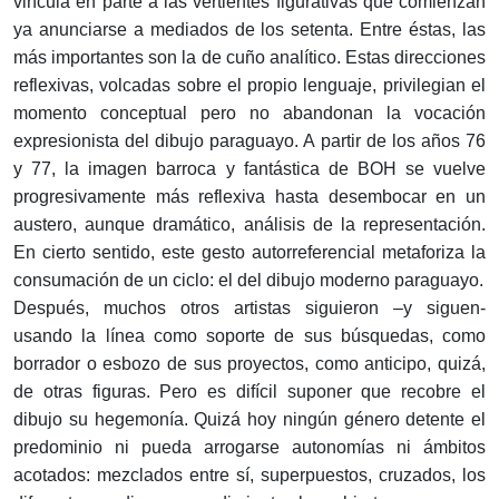
vincula en parte a las vertientes figurativas que comienzan
ya anunciarse a mediados de los setenta. Entre éstas, las
más importantes son la de cuño analítico. Estas direcciones
reflexivas, volcadas sobre el propio lenguaje, privilegian el
momento conceptual pero no abandonan la vocación
expresionista del dibujo paraguayo. A partir de los años 76
y 77, la imagen barroca y fantástica de BOH se vuelve
progresivamente más reflexiva hasta desembocar en un
austero, aunque dramático, análisis de la representación.
En cierto sentido, este gesto autorreferencial metaforiza la
consumación de un ciclo: el del dibujo moderno paraguayo.
Después, muchos otros artistas siguieron –y siguen-
usando la línea como soporte de sus búsquedas, como
borrador o esbozo de sus proyectos, como anticipo, quizá,
de otras figuras. Pero es difícil suponer que recobre el
dibujo su hegemonía. Quizá hoy ningún género detente el
predominio ni pueda arrogarse autonomías ni ámbitos
acotados: mezclados entre sí, superpuestos, cruzados, los