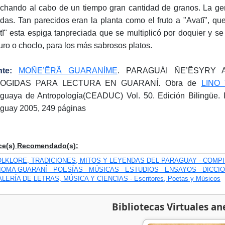
chando al cabo de un tiempo gran cantidad de granos. La gent
das. Tan parecidos eran la planta como el fruto a "Avatĩ", qu
tĩ" esta espiga tanpreciada que se multiplicó por doquier y se 
ro o choclo, para los más sabrosos platos.
te:
MOÑE’ẼRÃ GUARANÍME
. PARAGUÁI ÑE’ẼSYRY
OGIDAS PARA LECTURA EN GUARANÍ. Obra de
LINO
guaya de Antropología(CEADUC) Vol. 50. Edición Bilingüe. I
guay 2005, 249 páginas
ce(s) Recomendado(s):
OLKLORE, TRADICIONES, MITOS Y LEYENDAS DEL PARAGUAY - COMP
IOMA GUARANÍ - POESÍAS - MÚSICAS - ESTUDIOS - ENSAYOS - DICCI
LERÍA DE LETRAS, MÚSICA Y CIENCIAS - Escritores, Poetas y Músicos
Bibliotecas Virtuales an