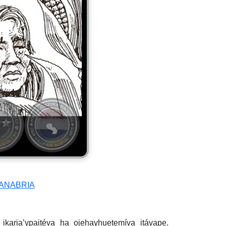
SANABRIA
ikaria’ypaitéva ha ojehayhuetemíva itávape.