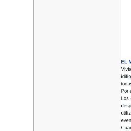
EL 
Viví
idil
toda
Por 
Los 
desp
util
even
Cuan