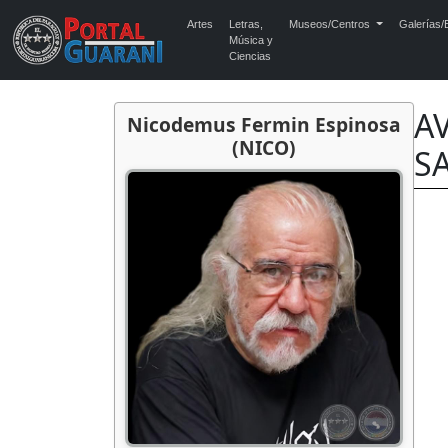
Artes
Letras,
Museos/Centros
Galerías/E
Música y
Ciencias
AV
Nicodemus Fermin Espinosa
(NICO)
S