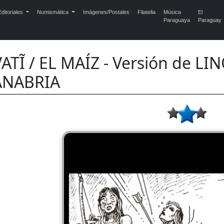
ditoriales
Numismática
Imágenes/Postales
Filatelia
Música
El
Paraguaya
Paraguay
ATĨ / EL MAÍZ - Versión de L
ANABRIA