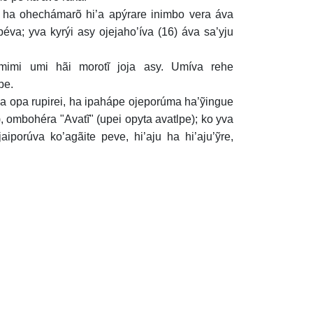
 ha ohechámarõ hi’a apýrare inimbo vera áva
éva; yva kyrýi asy ojejaho’íva (16) áva sa’yju
mimi umi hãi morotĩ joja asy. Umíva rehe
pe.
 opa rupirei, ha ipahápe ojeporúma ha’ỹingue
 ombohéra "Avatĩ" (upei opyta avatlpe); ko yva
aiporúva ko’agãite peve, hi’aju ha hi’aju’ỹre,