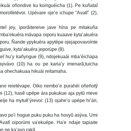
hikuái oñondive ku koinguéicha (1). Pe kuñataĩ
morotĩetévoi. Upévare oje’e ichupe "Avatĩ" (2),
eĩ jey, iporãitereive jave hína pe mitakuña
uimba'ekuéra mávapa oiporu kuaave kyta’akuéra
eporu. Ñande ypykuéra apytépe ojejapovavoínte
uive, kyta’akuéra jeporúpe (8).
eĩ hu’y kañyngue (9), ndojekuaái mba’éichapa
ayvávo (10) ha ou pe karia’y imenarã,tuicha
a ohechakuaa hikuái reítamaha.
no reietévape. Oiko nembo’e purahéi oñeñotỹ
mi (12), hasẽ upépe ára pukukue aja pytũ meve
je ha mytuẽ’ýrevoi: (13) ojahe’o upépe hi’ári,
ka'avo po'i hogue puku puku ha hovyũ asýva. Umi
Avatĩ oiporúmi va'ekuépe. Ha'e ndaje tapiaite
o pe ka’avo rakã.