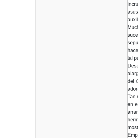
incr
asus
auxi
Much
suce
sepu
hace
tal 
Desp
alar
del 
ador
Tan 
en e
arra
herm
most
Empe