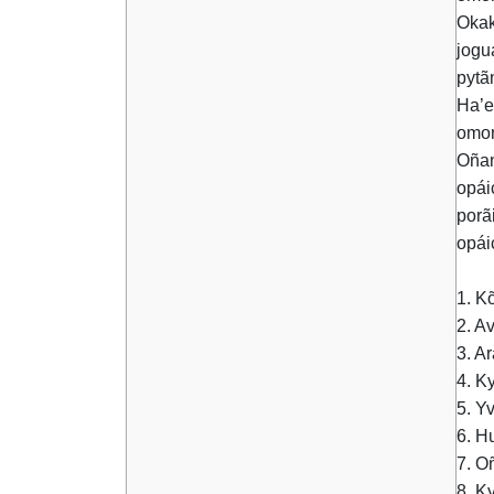
Okak
jogu
pytã
Ha’e
omom
Oñan
opái
porã
opái
1. K
2. A
3. A
4. K
5. Y
6. H
7. O
8. K