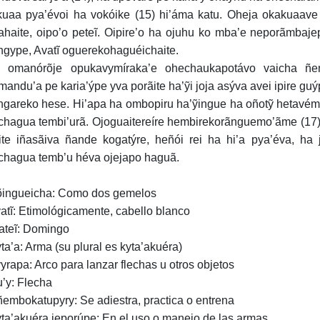
uaa pya’évoi ha vokóike (15) hi’áma katu. Oheja okakuaave
ahaite, oipo’o peteĩ. Oipire’o ha ojuhu ko mba’e neporãmbajep
ngype, Avatĩ oguerekohaguéichaite.
 omanórõje opukavymíraka’e ohechaukapotávo vaicha ñe
andu’a pe karia’ýpe yva porãite ha’ỹi joja asýva avei ipire guý
gareko hese. Hi’apa ha ombopiru ha’ỹingue ha oñotỹ hetavéma
chagua tembi’urã. Ojoguaitereíre hembirekorãnguemo’ãme (17),
ite iñasãiva ñande kogatýre, heñói rei ha hi’a pya’éva, ha j
chagua temb’u héva ojejapo haguã.
õingueicha: Como dos gemelos
vatĩ: Etimológicamente, cabello blanco
rateĩ: Domingo
yta’a: Arma (su plural es kyta’akuéra)
vyrapa: Arco para lanzar flechas u otros objetos
u’y: Flecha
ñembokatupyry: Se adiestra, practica o entrena
yta’akuéra jeporúpe: En el uso o manejo de las armas