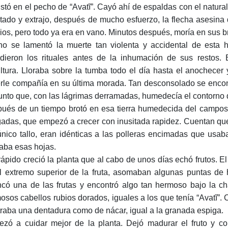
ustó en el pecho de “Avatĩ”. Cayó ahí de espaldas con el natur
tado y extrajo, después de mucho esfuerzo, la flecha asesina 
lios, pero todo ya era en vano. Minutos después, moría en sus 
o se lamentó la muerte tan violenta y accidental de esta h
dieron los rituales antes de la inhumación de sus restos. 
ltura. Lloraba sobre la tumba todo el día hasta el anochecer 
rle compañía en su última morada. Tan desconsolado se encont
punto que, con las lágrimas derramadas, humedecía el contorno d
ués de un tiempo brotó en esa tierra humedecida del camposan
gadas, que empezó a crecer con inusitada rapidez. Cuentan qu
único tallo, eran idénticas a las polleras encimadas que usaba
aba esas hojas.
rápido creció la planta que al cabo de unos días echó frutos. 
l extremo superior de la fruta, asomaban algunas puntas de h
ncó una de las frutas y encontró algo tan hermoso bajo la chal
osos cabellos rubios dorados, iguales a los que tenía “Avatĩ”. 
raba una dentadura como de nácar, igual a la granada espiga.
zó a cuidar mejor de la planta. Dejó madurar el fruto y c