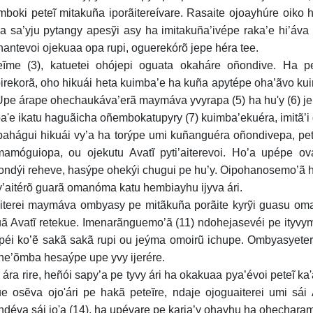
boki peteĩ mitakuña iporãitereívare. Rasaite ojoayhúre oiko 
va sa’yju pytangy apesỹi asy ha imitakuña’ivépe raka’e hi’áva 
hantevoi ojekuaa opa rupi, oguerekórõ jepe héra tee.
eĩme (3), katuetei ohójepi oguata okaháre oñondive. Ha pet
irekorã, oho hikuái heta kuimba’e ha kuña apytépe oha’ãvo k
 Upe árape ohechaukáva’erã maymáva yvyrapa (5) ha hu'y (6) j
a'e ikatu haguãicha oñembokatupyry (7) kuimba’ekuéra, imitã’i g
ahágui hikuái vy’a ha torýpe umi kuñanguéra oñondivepa, pet
amóguiopa, ou ojekutu Avatĩ pyti’aiterevoi. Ho’a upépe ov
ndýi reheve, hasýpe ohekýi chugui pe hu’y. Oipohanosemo’ã h
’aitérõ guarã omanóma katu hembiayhu ijyva ári.
iterei maymáva ombyasy pe mitãkuña porãite kyrỹi guasu oma
ã Avatĩ retekue. Imenarãnguemo’ã (11) ndohejasevéi pe ityvy
péi ko’ẽ sakã sakã rupi ou jeýma omoirũ ichupe. Ombyasyetereí
e’õmba hesaýpe upe yvy ijerére.
 ára rire, heñói sapy’a pe tyvy ári ha okakuaa pya’évoi peteĩ 
e osẽva ojo'ári pe hakã peteĩre, ndaje ojoguaiterei umi sái 
déva sái jo'a (14), ha upévare pe karia’y ohayhu ha ohecharam