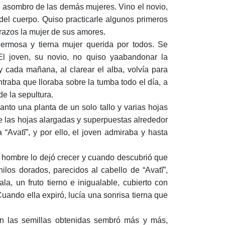
al asombro de las demás mujeres. Vino el novio,
del cuerpo. Quiso practicarle algunos primeros
brazos la mujer de sus amores.
ermosa y tierna mujer querida por todos. Se
El joven, su novio, no quiso yaabandonar la
y cada mañana, al clarear el alba, volvía para
raba que lloraba sobre la tumba todo el día, a
e la sepultura.
to una planta de un solo tallo y varias hojas
e las hojas alargadas y superpuestas alrededor
 “Avatĩ”, y por ello, el joven admiraba y hasta
El hombre lo dejó crecer y cuando descubrió que
ilos dorados, parecidos al cabello de “Avatĩ”,
a, un fruto tierno e inigualable, cubierto con
Cuando ella expiró, lucía una sonrisa tierna que
on las semillas obtenidas sembró más y más,