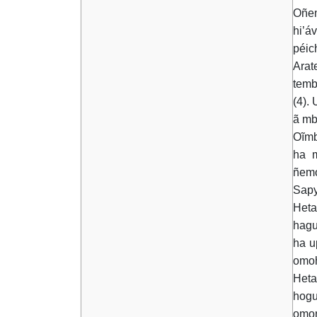
Oñem
hi’á
péic
Arat
temb
(4).
ã mb
Oĩmb
ha m
ñemo
Sapy
Heta
hagu
ha u
omoh
Heta
hogu
omon