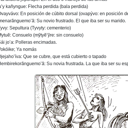
u’y kañyngue: Flecha perdida (bala perdida)
Ovayvávo: En posición de cúbito dorsal (ovapývo: en posición de
Imenarãnguemo’ã: Su novio frustrado. El que iba ser su marido.
Tyvy: Sepultura (Tyvyty: cementerio)
Mytuẽ: Consuelo (mỹtyẽ’ỹre: sin consuelo)
Sái jo’a: Polleras encimadas.
Vokóike; Ya nomás
Ojejaho’íva: Que se cubre, que está cubierto o tapado
Hembirekorãnguemo’ã: Su novia frustrada. La que iba ser su es