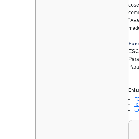
cose
comi
"Ava
madu
Fuen
ESC
Para
Para
Enla
F
ID
GA