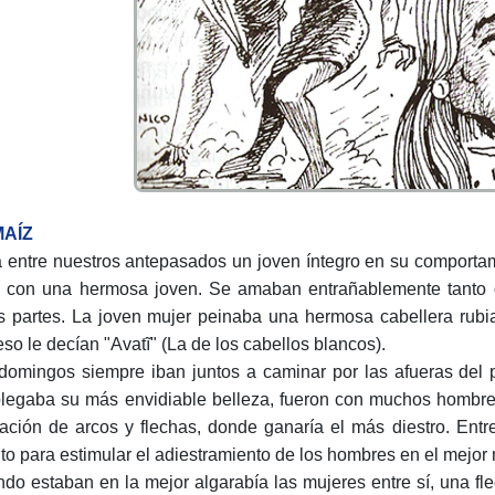
MAÍZ
a entre nuestros antepasados un joven íntegro en su comporta
io con una hermosa joven. Se amaban entrañablemente tanto q
s partes. La joven mujer peinaba una hermosa cabellera rubi
eso le decían "Avatĩ" (La de los cabellos blancos).
domingos siempre iban juntos a caminar por las afueras del
legaba su más envidiable belleza, fueron con muchos hombres
ización de arcos y flechas, donde ganaría el más diestro. Ent
to para estimular el adiestramiento de los hombres en el mejor
do estaban en la mejor algarabía las mujeres entre sí, una f