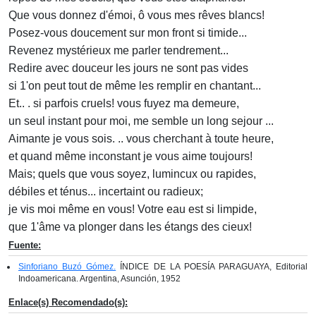
Que vous donnez d'émoi, ô vous mes rêves blancs!
Posez-vous doucement sur mon front si timide...
Revenez mystérieux me parler tendrement...
Redire avec douceur les jours ne sont pas vides
si 1'on peut tout de même les remplir en chantant...
Et.. . si parfois cruels! vous fuyez ma demeure,
un seul instant pour moi, me semble un long sejour ...
Aimante je vous sois. .. vous cherchant à toute heure,
et quand même inconstant je vous aime toujours!
Mais; quels que vous soyez, lumincux ou rapides,
débiles et ténus... incertaint ou radieux;
je vis moi même en vous! Votre eau est si limpide,
que 1'âme va plonger dans les étangs des cieux!
Fuente:
Sinforiano Buzó Gómez.
ÍNDICE DE LA POESÍA PARAGUAYA, Editorial
Indoamericana. Argentina, Asunción, 1952
Enlace(s) Recomendado(s):