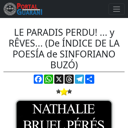
LE PARADIS PERDU! ... y
RÊVES... (De ÍNDICE DE LA
POESÍA de SINFORIANO
BUZÓ)
Facebook
WhatsApp
X
Threads
Telegram
Compartir