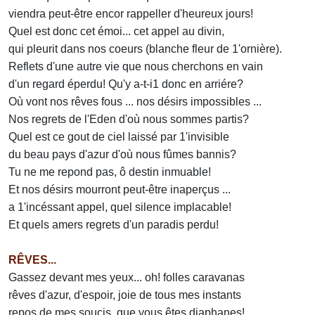
viendra peut-être encor rappeller d'heureux jours!
Quel est donc cet émoi... cet appel au divin,
qui pleurit dans nos coeurs (blanche fleur de 1'ornière).
Reflets d'une autre vie que nous cherchons en vain
d'un regard éperdu! Qu'y a-t-i1 donc en arriére?
Où vont nos rêves fous ... nos désirs impossibles ...
Nos regrets de l'Eden d'où nous sommes partis?
Quel est ce gout de ciel laissé par 1'invisible
du beau pays d'azur d'où nous fûmes bannis?
Tu ne me repond pas, ô destin inmuable!
Et nos désirs mourront peut-être inaperçus ...
a 1'incéssant appel, quel silence implacable!
Et quels amers regrets d'un paradis perdu!
RÊVES...
Gassez devant mes yeux... oh! folles caravanas
rêves d'azur, d'espoir, joie de tous mes instants
repos de mes soucis, que vous êtes diaphanes!