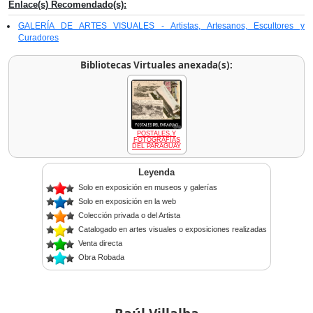
Enlace(s) Recomendado(s):
GALERÍA DE ARTES VISUALES - Artistas, Artesanos, Escultores y
Curadores
Bibliotecas Virtuales anexada(s):
POSTALES Y
FOTOGRAFÍAS
DEL PARAGUAY
Leyenda
Solo en exposición en museos y galerías
Solo en exposición en la web
Colección privada o del Artista
Catalogado en artes visuales o exposiciones realizadas
Venta directa
Obra Robada