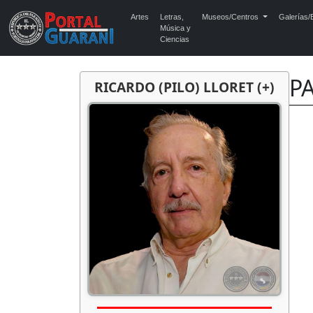
Artes
Letras,
Museos/Centros
Galerías/E
Música y
Ciencias
PA
RICARDO (PILO) LLORET (+)