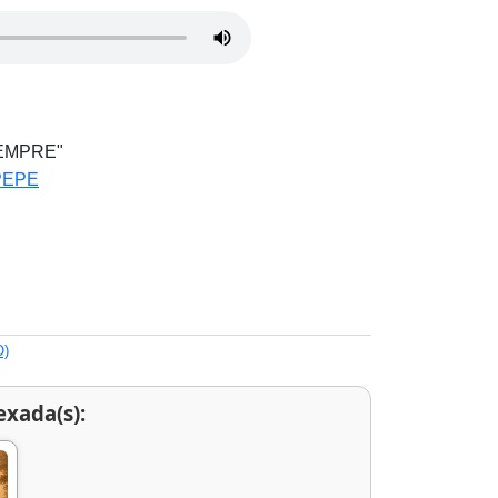
IEMPRE"
PEPE
O)
exada(s):