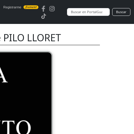
Registrarme
¡Sumate!
Buscar
e PILO LLORET