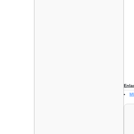
Enla
M