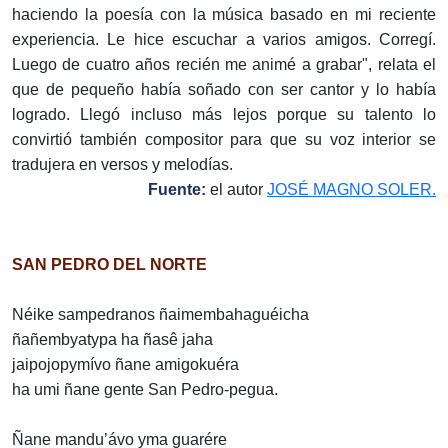
haciendo la poesía con la música basado en mi reciente
experiencia. Le hice escuchar a varios amigos. Corregí.
Luego de cuatro años recién me animé a grabar", relata el
que de pequeño había soñado con ser cantor y lo había
logrado. Llegó incluso más lejos porque su talento lo
convirtió también compositor para que su voz interior se
tradujera en versos y melodías.
Fuente:
el autor
JOSÉ MAGNO SOLER.
SAN PEDRO DEL NORTE
Néike sampedranos ñaimembahaguéicha
ñañembyatypa ha ñasê jaha
jaipojopymívo ñane amigokuéra
ha umi ñane gente San Pedro-pegua.
Ñane mandu’ávo yma guarére