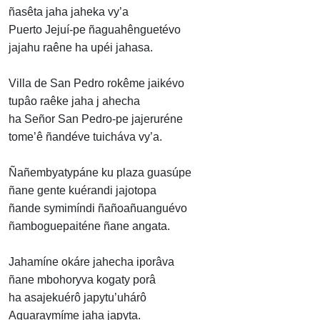
ñasêta jaha jaheka vy’a
Puerto Jejuí-pe ñaguahênguetévo
jajahu raêne ha upéi jahasa.
Villa de San Pedro rokême jaikévo
tupâo raêke jaha j ahecha
ha Señor San Pedro-pe jajeruréne
tome’ê ñandéve tuicháva vy’a.
Ñañembyatypáne ku plaza guasúpe
ñane gente kuérandi jajotopa
ñande symimíndi ñañoañuanguévo
ñamboguepaiténe ñane angata.
Jahamíne okáre jahecha iporâva
ñane mbohoryva kogaty porâ
ha asajekuérô japytu’uhárô
Aguaraymíme jaha japyta.