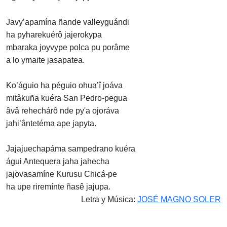
Javy’apamína ñande valleyguándi
ha pyharekuérô jajerokypa
mbaraka joyvype polca pu porâme
a lo ymaite jasapatea.
Ko’águio ha péguio ohua’î joáva
mitâkuña kuéra San Pedro-pegua
âvâ rehechárô nde py'a ojoráva
jahi’ântetéma ape japyta.
Jajajuechapáma sampedrano kuéra
águi Antequera jaha jahecha
jajovasamíne Kurusu Chicá-pe
ha upe riremínte ñasê jajupa.
Letra y Música:
JOSÉ MAGNO SOLER