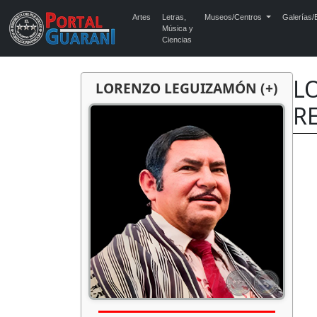
Artes
Letras,
Museos/Centros
Galerías/E
Música y
Ciencias
L
LORENZO LEGUIZAMÓN (+)
R