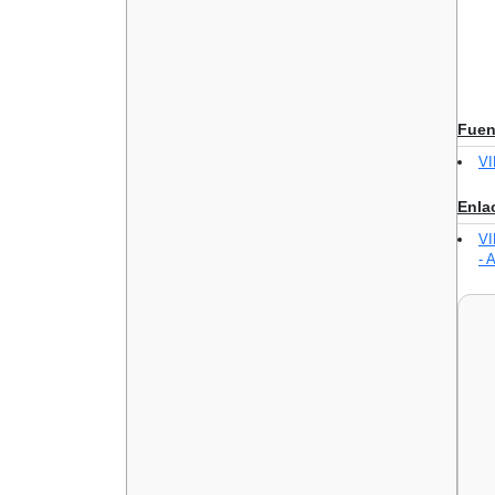
Fuen
V
Enla
V
- 