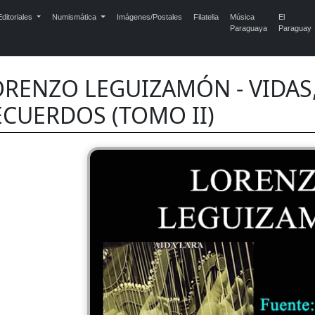
ditoriales
Numismática
Imágenes/Postales
Filatelia
Música
El
Paraguaya
Paraguay
ORENZO LEGUIZAMÓN - VIDAS,
ECUERDOS (TOMO II)