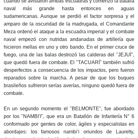
cuando se avistaron ambas escuadras y comenzó la batalla
naval más grande hasta entonces en aguas
sudamericanas. Aunque se perdió el factor sorpresa y el
amparo de la oscuridad de la madrugada, el Comandante
Meza ordenó el ataque a la escuadra imperial y el combate
naval empezó con nutridas andanadas de artillería que
hicieron mellas en uno y otro bando. En el primer cruce de
fuego, una de las balas destrozó las calderas del "JEJUÍ",
que quedó fuera de combate. El "TACUARÍ" también sufrió
desperfectos a consecuencia de los impactos, pero fueron
reparados sobre la marcha. A pesar de que los buques
brasileños sufrieron serías averías, ninguno quedó fuera de
combate.
En un segundo momento el "BELMONTE", fue abordado
por los "NAMBI’I", que era un Batallón de Infantería N° 6
conformado por gentes de color, ágiles y especialistas en
abordajes: los famosos nambi’i oriundos de Laurelty,