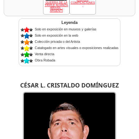
GUERRA DE LA
COMPILACIONES
TRIPLE ALIANZA
,
(BRASIL -
ARGENTI
Leyenda
Solo en exposición en museos y galerías
Solo en exposición en la web
Colección privada o del Artista
Catalogado en artes visuales o exposiciones realizadas
Venta directa
Obra Robada
CÉSAR L. CRISTALDO DOMÍNGUEZ