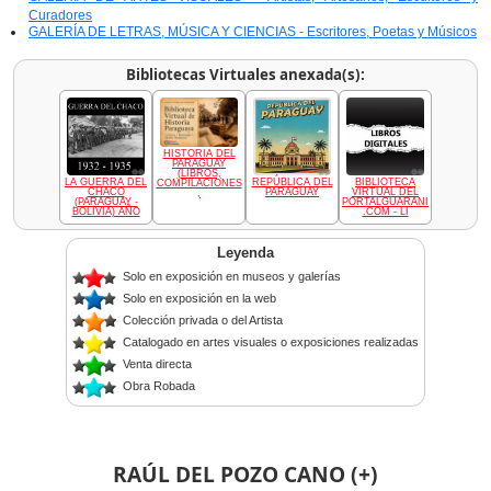
Curadores
GALERÍA DE LETRAS, MÚSICA Y CIENCIAS - Escritores, Poetas y Músicos
Bibliotecas Virtuales anexada(s):
HISTORIA DEL
PARAGUAY
(LIBROS,
LA GUERRA DEL
REPÚBLICA DEL
BIBLIOTECA
COMPILACIONES
CHACO
PARAGUAY
VIRTUAL DEL
,
(PARAGUAY -
PORTALGUARANI
BOLIVIA) AÑO
.COM - LI
Leyenda
Solo en exposición en museos y galerías
Solo en exposición en la web
Colección privada o del Artista
Catalogado en artes visuales o exposiciones realizadas
Venta directa
Obra Robada
RAÚL DEL POZO CANO (+)