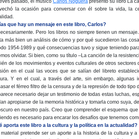
ueves pasado, el músico
Carlos Noguera
presentó su libro La ca
vechó la ocasión para conversar con él sobre la vida, la c
alidad.
ías que hay un mensaje en este libro, Carlos?
ecesariamente. Pero los libros no siempre tienen un mensaje. E
ta más bien un análisis de cómo y por qué sucedieron las cosas
odo 1954-1989 y qué consecuencias tuvo y sigue teniendo para
mos olvidar. Si bien, como su título –La canción de la resisten
ién de los movimientos y eventos culturales de otros sectores d
sión en el cual las voces que se salían del libreto establec
ura. Y en el cual, a través del arte, sin embargo, algunas i
pasar el férreo filtro de la censura y de la represión de todo tip
arece necesario dejar un testimonio de todas estas luchas, e
an apropiarse de la memoria histórica y tomarla como suya, d
oscuro en nuestro país. Creo que comprender el esquema que 
tiendo es necesario para encarar los desafíos que tenemos como 
 aporta este libro a la cultura y la política en la actualidad?
 material pretende ser un aporte a la historia de la cultura y 