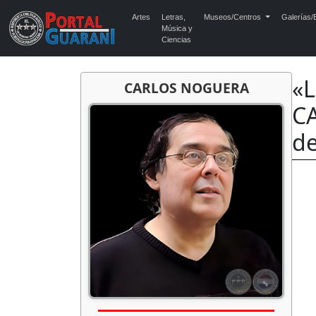
Artes
Letras,
Museos/Centros
Galerías/E
Música y
Ciencias
«
CARLOS NOGUERA
CA
de