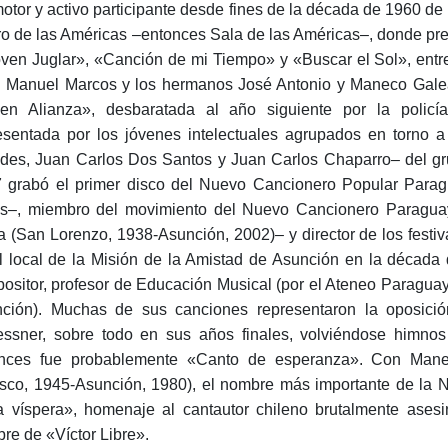
otor y activo participante desde fines de la década de 1960 de 
ro de las Américas –entonces Sala de las Américas–, donde pr
oven Juglar», «Canción de mi Tiempo» y «Buscar el Sol», entr
 Manuel Marcos y los hermanos José Antonio y Maneco Galean
en Alianza», desbaratada al año siguiente por la policía e
esentada por los jóvenes intelectuales agrupados en torno a 
des, Juan Carlos Dos Santos y Juan Carlos Chaparro– del gr
 grabó el primer disco del Nuevo Cancionero Popular Para
s–, miembro del movimiento del Nuevo Cancionero Paragua
a (San Lorenzo, 1938-Asunción, 2002)– y director de los fest
l local de la Misión de la Amistad de Asunción en la década
ositor, profesor de Educación Musical (por el Ateneo Paraguayo
ción). Muchas de sus canciones representaron la oposició
essner, sobre todo en sus años finales, volviéndose himnos
nces fue probablemente «Canto de esperanza». Con Mane
sco, 1945-Asunción, 1980), el nombre más importante de la
a víspera», homenaje al cantautor chileno brutalmente asesi
re de «Víctor Libre».