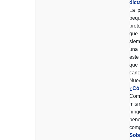
dict
La p
pequ
prot
que 
siem
una 
este
que 
canc
Nuev
¿Cóm
Como
mism
ning
bene
comp
Sobr