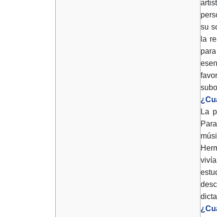
arti
pers
su s
la r
para
esen
favo
subo
¿Cuá
La p
Para
músi
Herm
viví
estu
desc
dict
¿Cuá