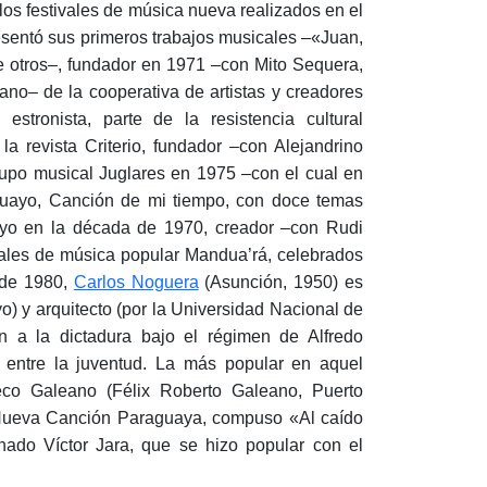
los festivales de música nueva realizados en el
esentó sus primeros trabajos musicales –«Juan,
e otros–, fundador en 1971 –con Mito Sequera,
o– de la cooperativa de artistas y creadores
stronista, parte de la resistencia cultural
la revista Criterio, fundador –con Alejandrino
upo musical Juglares en 1975 –con el cual en
guayo, Canción de mi tiempo, con doce temas
yo en la década de 1970, creador –con Rudi
ivales de música popular Mandua’rá, celebrados
 de 1980,
Carlos Noguera
(Asunción, 1950) es
) y arquitecto (por la Universidad Nacional de
n a la dictadura bajo el régimen de Alfredo
 entre la juventud. La más popular en aquel
co Galeano (Félix Roberto Galeano, Puerto
 Nueva Canción Paraguaya, compuso «Al caído
nado Víctor Jara, que se hizo popular con el