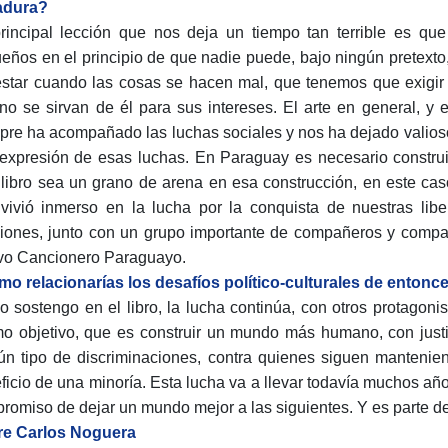
adura?
rincipal lección que nos deja un tiempo tan terrible es q
eños en el principio de que nadie puede, bajo ningún pretext
estar cuando las cosas se hacen mal, que tenemos que exigir 
no se sirvan de él para sus intereses. El arte en general, y e
pre ha acompañado las luchas sociales y nos ha dejado valiosos
expresión de esas luchas. En Paraguay es necesario construi
 libro sea un grano de arena en esa construcción, en este ca
vivió inmerso en la lucha por la conquista de nuestras lib
iones, junto con un grupo importante de compañeros y compa
o Cancionero Paraguayo.
o relacionarías los desafíos político-culturales de entonc
 sostengo en el libro, la lucha continúa, con otros protagonis
o objetivo, que es construir un mundo más humano, con justic
ún tipo de discriminaciones, contra quienes siguen manteni
ficio de una minoría. Esta lucha va a llevar todavía muchos año
romiso de dejar un mundo mejor a las siguientes. Y es parte de
e Carlos Noguera