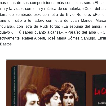
nas otras de sus composiciones más conocidas son: «El silen
arra y la vida», con letra y música de su autoría; «Color de
tarra de sembradores», con letra de Elvio Romero; «Por e
me un sitio a tu lado», con letra de Juan Manuel Marcos
du’ará», con letra de Rudi Torga; «La espuma del amor», co
guayo», «Tú sabes cuánto alcanza», «Paraíso del alba», «Ci
ectivamente, Rafael Alberti, José María Gómez Sanjurjo, Em
Bastos.