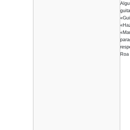
Algu
guit
«Gui
«Haz
«Man
para
resp
Roa 