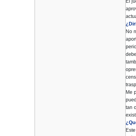
El j
apro
actu
¿Dir
No n
apor
peri
debe
tamb
opre
cens
tras
Me p
pued
tan 
exis
¿Qué
Este