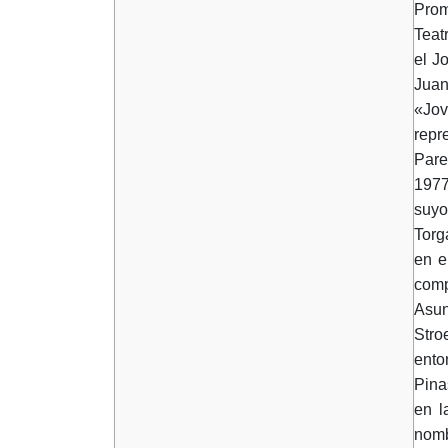
Prom
Teat
el J
Juan
«Jov
repr
Pare
1977
suyo
Torg
en e
comp
Asun
Stro
ento
Pina
en l
nomb