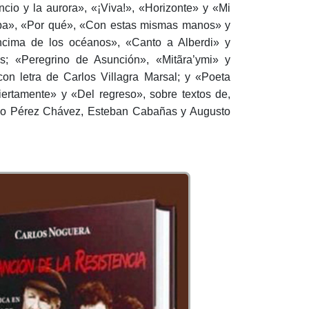
cio y la aurora», «¡Viva!», «Horizonte» y «Mi
l alba», «Por qué», «Con estas mismas manos» y
ncima de los océanos», «Canto a Alberdi» y
; «Peregrino de Asunción», «Mitãra’ymi» y
n letra de Carlos Villagra Marsal; y «Poeta
ertamente» y «Del regreso», sobre textos de,
ilio Pérez Chávez, Esteban Cabañas y Augusto