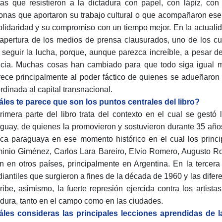
stas que resistieron a la dictadura con papel, con lápiz, co
onas que aportaron su trabajo cultural o que acompañaron ese 
olidaridad y su compromiso con un tiempo mejor. En la actual
eapertura de los medios de prensa clausurados, uno de los cu
 seguir la lucha, porque, aunque parezca increíble, a pesar de
cia. Muchas cosas han cambiado para que todo siga igual 
rece principalmente al poder fáctico de quienes se adueñaron
rdinada al capital transnacional.
les te parece que son los puntos centrales del libro?
rimera parte del libro trata del contexto en el cual se gestó
guay, de quienes la promovieron y sostuvieron durante 35 años
ca paraguaya en ese momento histórico en el cual los princip
inio Giménez, Carlos Lara Bareiro, Elvio Romero, Augusto Ro
an en otros países, principalmente en Argentina. En la tercer
diantiles que surgieron a fines de la década de 1960 y las difer
ribe, asimismo, la fuerte represión ejercida contra los artista
adura, tanto en el campo como en las ciudades.
les consideras las principales lecciones aprendidas de l