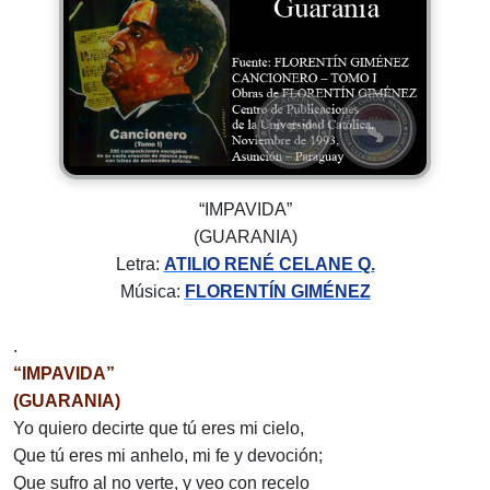
“IMPAVIDA”
(GUARANIA)
Letra:
ATILIO RENÉ CELANE Q.
Música:
FLORENTÍN GIMÉNEZ
.
“IMPAVIDA”
(GUARANIA)
Yo quiero decirte que tú eres mi cielo,
Que tú eres mi anhelo, mi fe y devoción;
Que sufro al no verte, y veo con recelo