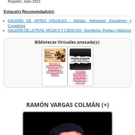
Registro: Julio 2021
Enlace(s) Recomendado(s):
GALERÍA DE ARTES VISUALES - Artistas, Artesanos, Escultores y
Curadores
GALERÍA DE LETRAS, MÚSICA Y CIENCIAS - Escritores, Poetas y Músicos
Bibliotecas Virtuales anexada(s):
MÚSICA
PARAGUAYA -
POLKAS y
IDIOMA
GUARANIAS
GUARANÍ -
(PARA
POESÍAS -
MÚSICAS -
ESTUD
RAMÓN VARGAS COLMÁN (+)