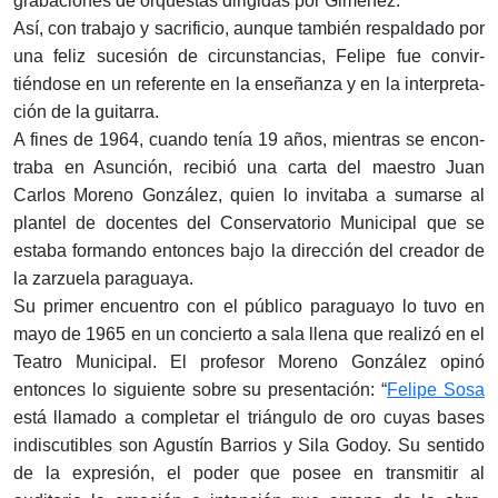
grabaciones de orques­tas dirigidas por Giménez.
Así, con trabajo y sacrificio, aunque también respaldado por
una feliz sucesión de cir­cunstancias, Felipe fue convir­
tiéndose en un referente en la enseñanza y en la interpreta­
ción de la guitarra.
A fines de 1964, cuando tenía 19 años, mientras se encon­
traba en Asunción, recibió una carta del maestro Juan
Carlos Moreno González, quien lo invitaba a sumarse al
plantel de docentes del Con­servatorio Municipal que se
estaba formando entonces bajo la dirección del creador de
la zarzuela paraguaya.
Su primer encuentro con el público paraguayo lo tuvo en
mayo de 1965 en un concierto a sala llena que realizó en el
Teatro Municipal. El profesor Moreno González opinó
enton­ces lo siguiente sobre su pre­sentación: “
Felipe Sosa
está lla­mado a completar el triángulo de oro cuyas bases
indiscuti­bles son Agustín Barrios y Sila Godoy. Su sentido
de la expre­sión, el poder que posee en transmitir al