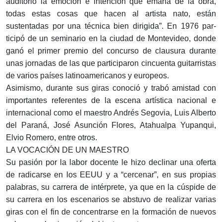
auditorio la emo­ción e intención que emana de la obra,
todas estas cosas que hacen al artista nato, están
sustentadas por una técnica bien dirigida”. En 1976 par­
ticipó de un seminario en la ciudad de Montevideo, donde
ganó el primer premio del con­curso de clausura durante
unas jornadas de las que participa­ron cincuenta guitarristas
de varios países latinoamericanos y europeos.
Asimismo, durante sus giras conoció y trabó amistad con
importantes referentes de la escena artística nacional e
internacional como el maestro Andrés Segovia, Luis Alberto
del Paraná, José Asunción Flo­res, Atahualpa Yupanqui,
Elvio Romero, entre otros.
LA VOCACIÓN DE UN MAESTRO
Su pasión por la labor docente le hizo declinar una oferta
de radicarse en los EEUU y a “cer­cenar”, en sus propias
palabras, su carrera de intérprete, ya que en la cúspide de
su carrera en los escenarios se abstuvo de realizar varias
giras con el fin de concentrarse en la forma­ción de nuevos