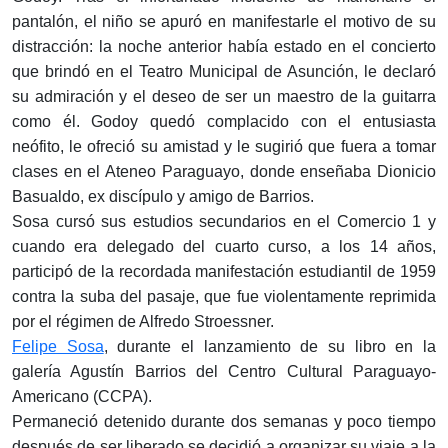
pantalón, el niño se apuró en manifestarle el motivo de su
distracción: la noche anterior había estado en el concierto
que brindó en el Teatro Municipal de Asun­ción, le declaró
su admiración y el deseo de ser un maestro de la guitarra
como él. Godoy quedó complacido con el entu­siasta
neófito, le ofreció su amistad y le sugirió que fuera a tomar
clases en el Ateneo Paraguayo, donde enseñaba Dionicio
Basualdo, ex discí­pulo y amigo de Barrios.
Sosa cursó sus estudios secundarios en el Comercio 1 y
cuando era delegado del cuarto curso, a los 14 años,
participó de la recordada manifestación estudian­til de 1959
contra la suba del pasaje, que fue violentamente reprimida
por el régimen de Alfredo Stroessner.
Felipe Sosa
, durante el lanzamiento de su libro en la
galería Agustín Barrios del Centro Cultural Paraguayo-
Americano (CCPA).
Permaneció detenido durante dos semanas y poco tiempo
después de ser libe­rado se decidió a organizar su viaje a la