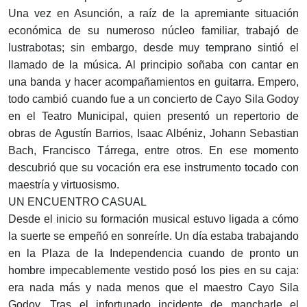
Una vez en Asunción, a raíz de la apremiante situación
económica de su numeroso núcleo familiar, trabajó de
lustrabotas; sin embargo, desde muy temprano sintió el
llamado de la música. Al principio soñaba con cantar en
una banda y hacer acom­pañamientos en guitarra. Empero,
todo cambió cuando fue a un concierto de Cayo Sila Godoy
en el Teatro Municipal, quien presentó un repertorio de
obras de Agustín Barrios, Isaac Albéniz, Johann Sebas­tian
Bach, Francisco Tárrega, entre otros. En ese momento
descubrió que su vocación era ese instrumento tocado con
maestría y virtuosismo.
UN ENCUENTRO CASUAL
Desde el inicio su formación musical estuvo ligada a cómo
la suerte se empeñó en son­reírle. Un día estaba traba­jando
en la Plaza de la Inde­pendencia cuando de pronto un
hombre impecablemente vestido posó los pies en su caja:
era nada más y nada menos que el maestro Cayo Sila
Godoy. Tras el infortunado incidente de mancharle el