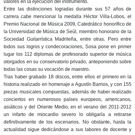
valores en la eje­cución del instrumento.
Entre las distinciones logradas durante sus 57 años de
carrera cabe mencionar la medalla Héctor Villa-Lobos, el
Pre­mio Nacional de Música 2009, Catedrático honorífico de
la Universidad de Música de Seúl, miembro honorario de la
Socie­dad Guitarrística Madrileña, entre otras. Pero entre
todos sus logros y condecoraciones, Sosa pone en primer
lugar los 112 diplomas de profesorado superior de música
otorgados en su conservatorio privado, anteponiendo sobre
todas las cosas su vocación de maestro.
Tras haber grabado 18 discos, entre ellos el primero en la
his­toria realizado en homenaje a Agustín Barrios, y con 155
piezas musicales compues­tas, además de haber reali­zado
conciertos en numerosos países europeos, americanos,
asiáticos y del Oriente Medio, en el verano del 2011-2012
un infarto de miocardio severo lo obligaría a retirarse
definiti­vamente de los escenarios. No obstante, hasta la
actualidad sigue dedicándose a sus labo­res de docente y