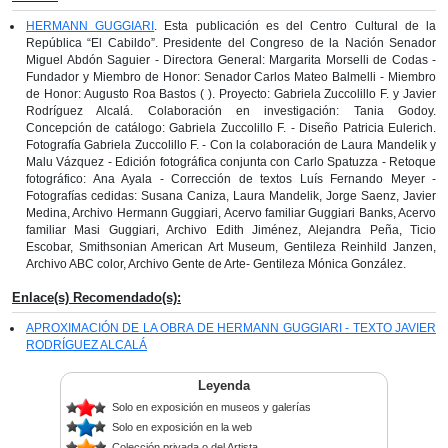
HERMANN GUGGIARI
. Esta publicación es del Centro Cultural de la
República “El Cabildo”. Presidente del Congreso de la Nación Senador
Miguel Abdón Saguier - Directora General: Margarita Morselli de Codas -
Fundador y Miembro de Honor: Senador Carlos Mateo Balmelli - Miembro
de Honor: Augusto Roa Bastos ( ). Proyecto: Gabriela Zuccolillo F. y Javier
Rodríguez Alcalá. Colaboración en investigación: Tania Godoy.
Concepción de catálogo: Gabriela Zuccolillo F. - Diseño Patricia Eulerich.
Fotografía Gabriela Zuccolillo F. - Con la colaboración de Laura Mandelik y
Malu Vázquez - Edición fotográfica conjunta con Carlo Spatuzza - Retoque
fotográfico: Ana Ayala - Corrección de textos Luís Fernando Meyer -
Fotografías cedidas: Susana Caniza, Laura Mandelik, Jorge Saenz, Javier
Medina, Archivo Hermann Guggiari, Acervo familiar Guggiari Banks, Acervo
familiar Masi Guggiari, Archivo Edith Jiménez, Alejandra Peña, Ticio
Escobar, Smithsonian American Art Museum, Gentileza Reinhild Janzen,
Archivo ABC color, Archivo Gente de Arte- Gentileza Mónica González.
Enlace(s) Recomendado(s):
APROXIMACIÓN DE LA OBRA DE HERMANN GUGGIARI - TEXTO JAVIER
RODRÍGUEZ ALCALÁ
Leyenda
Solo en exposición en museos y galerías
Solo en exposición en la web
Colección privada o del Artista