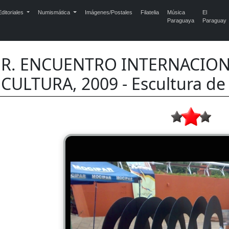
ditoriales
Numismática
Imágenes/Postales
Filatelia
Música
El
Paraguaya
Paraguay
ER. ENCUENTRO INTERNACION
CULTURA, 2009 - Escultura d