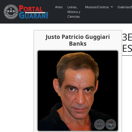
Artes
Letras,
Museos/Centros
Galerías/E
Música y
Ciencias
3
Justo Patricio Guggiari
Banks
ES