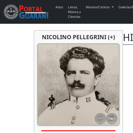
Artes
Letras,
Museos/Centros
Galerías/E
Música y
Ciencias
H
NICOLINO PELLEGRINI (+)