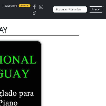
Registrarme
¡Sumate!
Buscar
AY