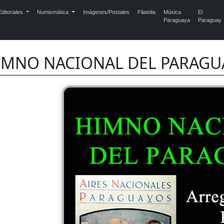
ditoriales
Numismática
Imágenes/Postales
Filatelia
Música
El
Paraguaya
Paraguay
IMNO NACIONAL DEL PARAGU