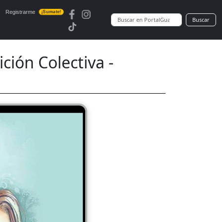
Registrarme
¡Sumate!
Buscar
ión Colectiva -