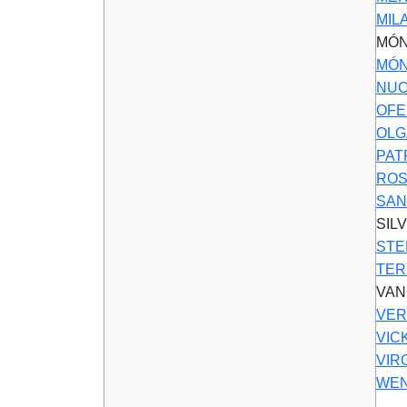
MIL
MÓN
MÓN
NUC
OFE
OLG
PAT
ROS
SAN
SIL
STE
TER
VAN
VER
VIC
VIR
WEN