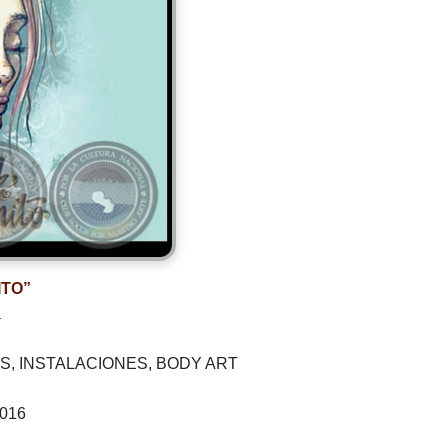
ITO”
a
S, INSTALACIONES, BODY ART
2016