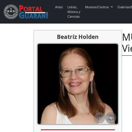
Artes
Letras,
Museos/Centros
Galerías/E
Música y
Ciencias
MU
Beatríz Holden
Vi