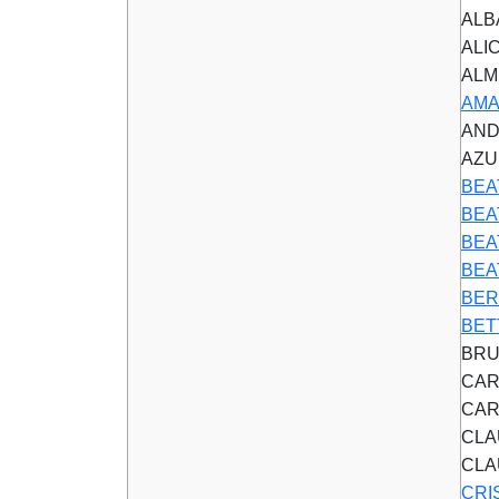
ALB
ALI
ALM
AMA
AND
AZU
BEA
BEA
BEA
BEA
BER
BET
BRU
CAR
CAR
CLA
CLA
CRI