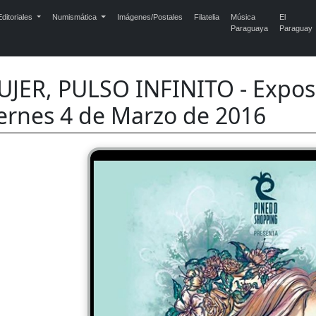
ditoriales
Numismática
Imágenes/Postales
Filatelia
Música
El
Paraguaya
Paraguay
JER, PULSO INFINITO - Exposic
ernes 4 de Marzo de 2016