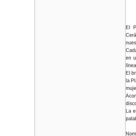
El P
Cerá
nues
Cada
en u
línea
El b
la P
muje
Acom
disc
La e
pala
Nomb