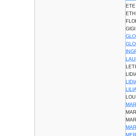
ETE
ETH
FLO
GIG
GLOR
GLO
ING
LAU
LET
LID
LID
LIL
LOU
MAR
MAR
MAR
MAR
MER