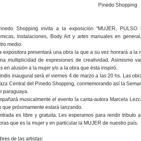
Pinedo Shopping
inedo Shopping invita a la exposición “MUJER, PULSO INF
micas, Instalaciones, Body Art y artes manuales en general,
tro medio.
 expositora presentará una obra la que a su vez honrará a la m
na multiplicidad de expresiones de creatividad. Asimismo v
s en alusión a la mujer y/o a la obra que ésta inspiró.
rindis inaugural será el viernes 4 de marzo a las 20 hs. Las o
laza Central del Pinedo Shopping, conmemorando así la Semana
r paraguaya.
pañará musicalmente el evento la canta-autora Marcela Lezca
o que próximamente estará lanzando.
ntrada es libre y gratuita. Les esperamos para rendir tributo a 
bras que es la mujer y en particular la MUJER de nuestro país.
res de las artistas: