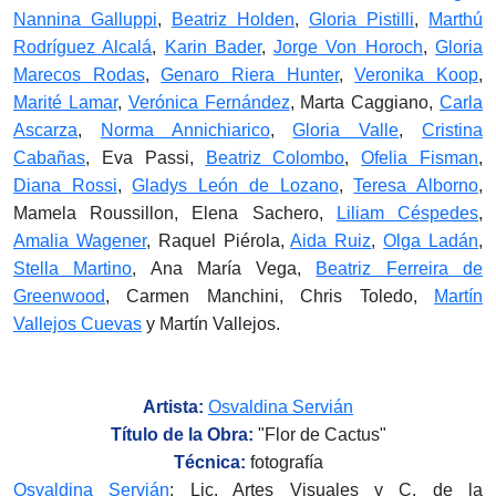
Nannina Galluppi
,
Beatriz Holden
,
Gloria Pistilli
,
Marthú
Rodríguez Alcalá
,
Karin Bader
,
Jorge Von Horoch
,
Gloria
Marecos Rodas
,
Genaro Riera Hunter
,
Veronika Koop
,
Marité Lamar
,
Verónica Fernández
, Marta Caggiano,
Carla
Ascarza
,
Norma Annichiarico
,
Gloria Valle
,
Cristina
Cabañas
, Eva Passi,
Beatriz Colombo
,
Ofelia Fisman
,
Diana Rossi
,
Gladys León de Lozano
,
Teresa Alborno
,
Mamela Roussillon, Elena Sachero,
Liliam Céspedes
,
Amalia Wagener
, Raquel Piérola,
Aida Ruiz
,
Olga Ladán
,
Stella Martino
, Ana María Vega,
Beatriz Ferreira de
Greenwood
, Carmen Manchini, Chris Toledo,
Martín
Vallejos Cuevas
y Martín Vallejos.
Artista:
Osvaldina Servián
Título de la Obra:
"Flor de Cactus"
Técnica:
fotografía
Osvaldina Servián
: Lic. Artes Visuales y C. de la