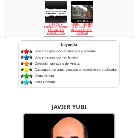
LIBROS Y
MNBA - MUSEO
ENSAYOS SOBRE
NACIONAL DE
LAS ARTES
BELLAS ARTES,
VISUALES EN
PARAGU
Leyenda
Solo en exposición en museos y galerías
Solo en exposición en la web
Colección privada o del Artista
Catalogado en artes visuales o exposiciones realizadas
Venta directa
Obra Robada
JAVIER YUBI