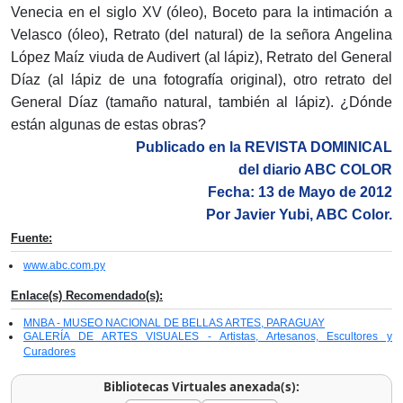
Venecia en el siglo XV (óleo), Boceto para la intimación a
Velasco (óleo), Retrato (del natural) de la señora Angelina
López Maíz viuda de Audivert (al lápiz), Retrato del General
Díaz (al lápiz de una fotografía original), otro retrato del
General Díaz (tamaño natural, también al lápiz). ¿Dónde
están algunas de estas obras?
Publicado en la REVISTA DOMINICAL
del diario ABC COLOR
Fecha: 13 de Mayo de 2012
Por Javier Yubi, ABC Color.
Fuente:
www.abc.com.py
Enlace(s) Recomendado(s):
MNBA - MUSEO NACIONAL DE BELLAS ARTES, PARAGUAY
GALERÍA DE ARTES VISUALES - Artistas, Artesanos, Escultores y
Curadores
Bibliotecas Virtuales anexada(s):