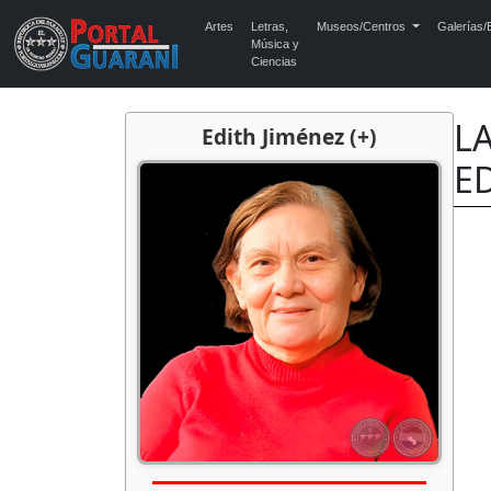
Artes
Letras,
Museos/Centros
Galerías/E
Música y
Ciencias
LA
Edith Jiménez (+)
E