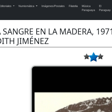
ditoriales
Numismática
Imágenes/Postales
Filatelia
Música
El
Paraguaya
Paraguay
 SANGRE EN LA MADERA, 1971 
DITH JIMÉNEZ