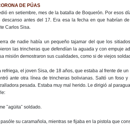
CORONA DE PÚAS
dió en setiembre, mes de la batalla de Boquerón. Por esos días
o descanso antes del 17. Era esa la fecha en que habrían de 
te Carlos Sisa.
ierra de nadie había un pequeño tajamar del que los sitiad
ieron las trincheras que defendían la aguada y con empuje ad
sa misión demostraron sus cualidades, como si de viejos solda
a refriega, el joven Sisa, de 18 años, que estaba al frente de u
ntró ante otra línea de trincheras bolivianas. Saltó un foso y
ralladora pesada. Estaba muy mal herido. Le dirigió al paragu
le:
me "agüita" soldado.
 pasóle su caramañola, mientras se fijaba en la pistola que con