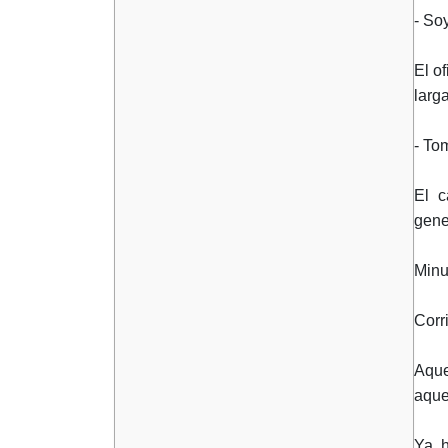
- Soy
El o
larga
- To
El c
gene
Minu
Corr
Aque
aque
Ya h