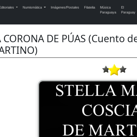
ditoriales
Numismática
Imágenes/Postales
Filatelia
Música
El
Paraguaya
Paraguay
A CORONA DE PÚAS (Cuento de
ARTINO)