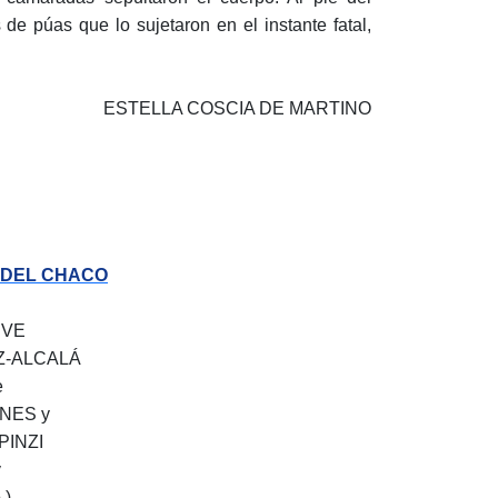
e púas que lo sujetaron en el instante fatal,
ESTELLA COSCIA DE MARTINO
 DEL CHACO
EVE
Z-ALCALÁ
e
NES y
INZI
y
.)