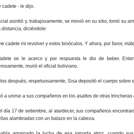
 cadete - le dijo.
ficial asintió y, trabajosamente, se movió en su sitio, tomó su 
 distancia, diciéndole:
me cadete mi revolver y estos binóculos. Y ahora, por favor, mát
adete se le acerco y por respuesta le dio de beber. Ento
rosamente, murió el oficial boliviano.
tos después, respetuosamente, Sisa depositó el cuerpo sobre es
ió a unirse a sus compañeros en los asaltos de otras trinchera
l día 17 de setiembre, al atardecer, sus compañeros encontrar
llas alambradas con un balazo en la cabeza.
abía amainado la lucha de esa jornada atroz, cuando sus 