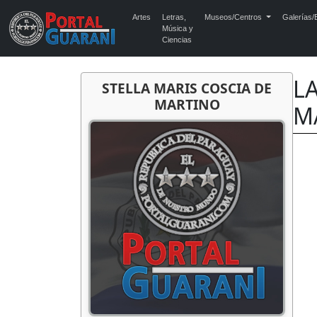
Artes
Letras,
Museos/Centros
Galerías/E
Música y
Ciencias
L
STELLA MARIS COSCIA DE
MARTINO
M