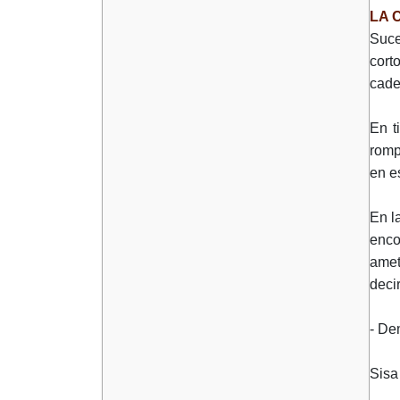
LA 
Suce
cort
cade
En t
romp
en e
En l
enco
amet
decir
- De
Sisa