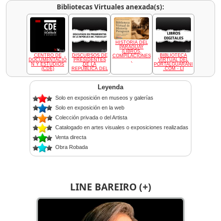
Bibliotecas Virtuales anexada(s):
HISTORIA DEL
PARAGUAY
(LIBROS,
CENTRO DE
DISCURSOS DE
BIBLIOTECA
COMPILACIONES
DOCUMENTACIÓ
PRESIDENTES
VIRTUAL DEL
,
N Y ESTUDIOS
DE LA
PORTALGUARANI
(CDE)
REPÚBLICA DEL
.COM - LI
Leyenda
Solo en exposición en museos y galerías
Solo en exposición en la web
Colección privada o del Artista
Catalogado en artes visuales o exposiciones realizadas
Venta directa
Obra Robada
LINE BAREIRO (+)