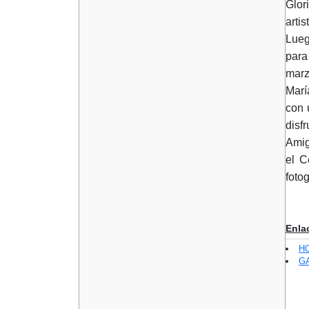
Glor
arti
Lueg
para
marz
Marí
con 
disf
Amig
el C
foto
Enla
H
GA