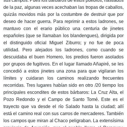
sus campos. Pues los bárbaros de estos pueblos, hastiados
de la paz, algunas veces acechaban las tropas de caballos,
quizás movidos más por la costumbre de destruir que por
deseo de hacer guerra. Para reprimir a estos ladrones, se
mantuvo con el erario público una centuria de jinetes
españoles (que se llamaban los blandengues), dirigida por
el distinguido oficial Miguel Ziburro; y no fue de poca
utilidad. Pero alejados los ladrones, como cuando se
descuidaba el buen Homero, los predios fueron asolados
por grupos de fugitivos. En el lugar llamado Añapiré, se les
concedió a estos jinetes una zona para que vigilaran los
límites y cuidaran los caminos realizando frecuentes
recorridas. Tres lugares habían sido en otro /20 tiempo los
principales escondites de estos bárbaros: La Cruz Alta, el
Pozo Redondo y el Campo de Santo Tomé. Este es el
trayecto que va desde el río Salado hasta la ciudad; allí
está el camino real con sus carros de mercaderes. También
los campos que miran al Chaco peligraban. La extensísima