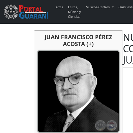
Artes
Letras,
Museos/Centros
Galerías/E
Música y
Ciencias
N
JUAN FRANCISCO PÉREZ
ACOSTA (+)
CO
JU