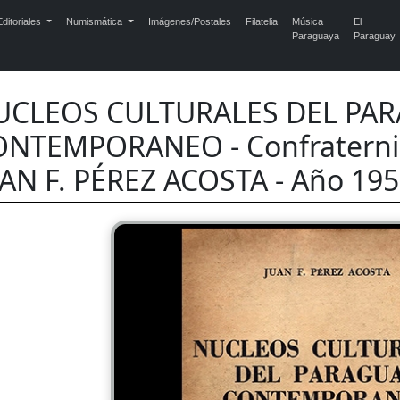
ditoriales
Numismática
Imágenes/Postales
Filatelia
Música
El
Paraguaya
Paraguay
UCLEOS CULTURALES DEL PA
NTEMPORANEO - Confraternida
AN F. PÉREZ ACOSTA - Año 19