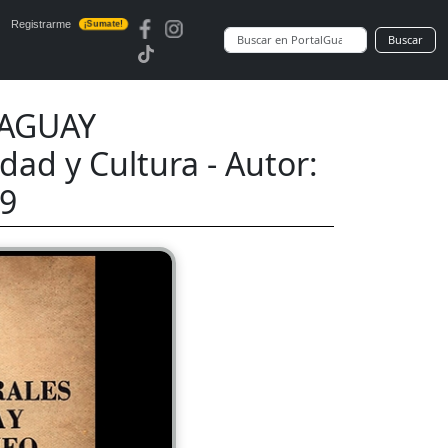
Registrarme
¡Sumate!
Buscar
RAGUAY
d y Cultura - Autor:
59