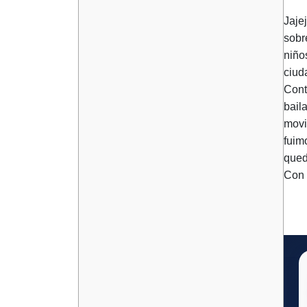
Jaje
sobr
niño
ciud
Cont
bail
movi
fuim
qued
Con 