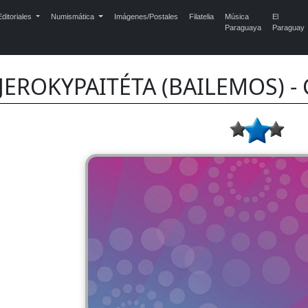
ditoriales
Numismática
Imágenes/Postales
Filatelia
Música
El
Paraguaya
Paraguay
JEROKYPAITÉTA (BAILEMOS) -