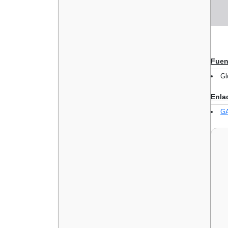
Fuen
Gl
Enla
GA