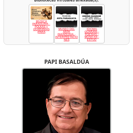
Bibliotecas Virtuales anexada(s):
MÚSICA
PARAGUAYA -
POLKAS y
MUSEO DEL
IDIOMA
GUARANIAS
ARPA
GUARANÍ -
(PARA
PARAGUAYA -
POESÍAS -
INTERPRETACIO
MÚSICAS -
NES
ESTUD
PAPI BASALDÚA