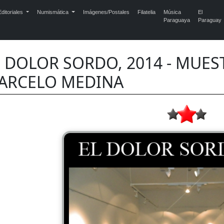
ditoriales
Numismática
Imágenes/Postales
Filatelia
Música
El
Paraguaya
Paraguay
L DOLOR SORDO, 2014 - MUES
ARCELO MEDINA