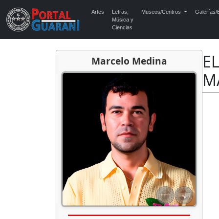
Artes
Letras,
Museos/Centros
Galerías/E
Música y
Ciencias
E
Marcelo Medina
M