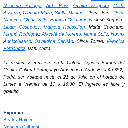
Nannina Galluppi
,
Aida Ruiz
,
Amalia Wagener
,
Carla
Ascarza
,
Claudia Maza
,
Stella Martino
, Gloria Jara,
Gloria
Marecos
,
Gloria Valle
,
Horacio Guimaraens
, José Sequera,
Liliam Céspedes
,
Mamela Roussillon
, Marta Caggiano,
Marthú Rodríguez Alacalá de Moreno
,
Nirma Soliz
,
Norma
Annicchiarico
,
Osvaldina Servián
, Silvia Torres,
Verónica
Fernández
, Dani Zarza.
La misma se realizará en la Galería Agustín Barrios del
Centro Cultural Paraguayo Americano (Avda España 352).
Podrá ser visitada hasta el 21 de Julio en el horario de
Lunes a Viernes de 10 a 18:30. El ingreso es libre y
gratuito.
Exponen:
Beatriz Holden
Nannina Galluppi