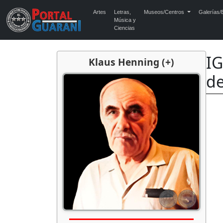
Artes
Letras,
Museos/Centros
Galerías/E
Música y
Ciencias
IG
Klaus Henning (+)
d