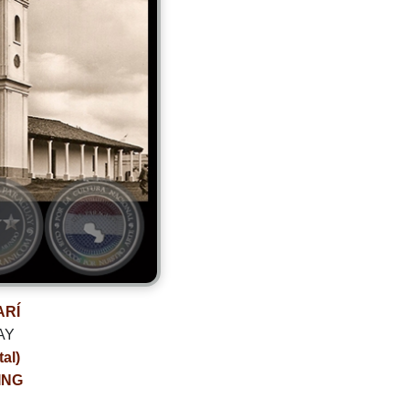
ARÍ
AY
tal)
ING