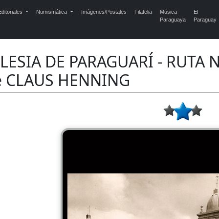
ditoriales
Numismática
Imágenes/Postales
Filatelia
Música
El
Paraguaya
Paraguay
LESIA DE PARAGUARÍ - RUTA N°
e CLAUS HENNING