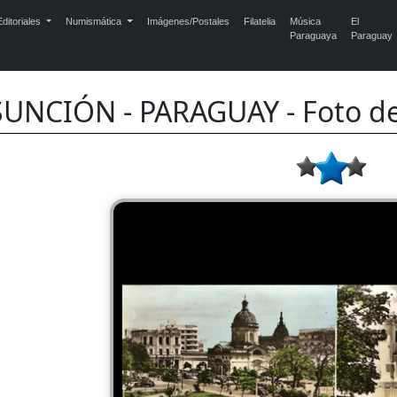
ditoriales
Numismática
Imágenes/Postales
Filatelia
Música
El
Paraguaya
Paraguay
SUNCIÓN - PARAGUAY - Foto 