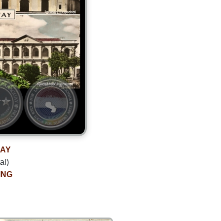
UAY
al)
ING