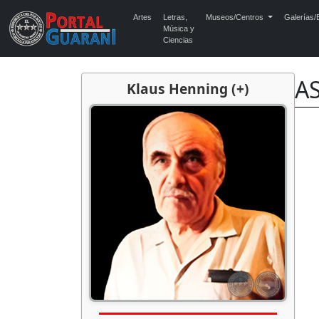
Artes
Letras,
Museos/Centros
Galerías/E
Música y
Ciencias
A
Klaus Henning (+)