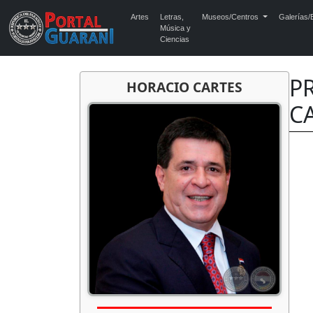
Artes
Letras,
Museos/Centros
Galerías/E
Música y
Ciencias
P
HORACIO CARTES
CA