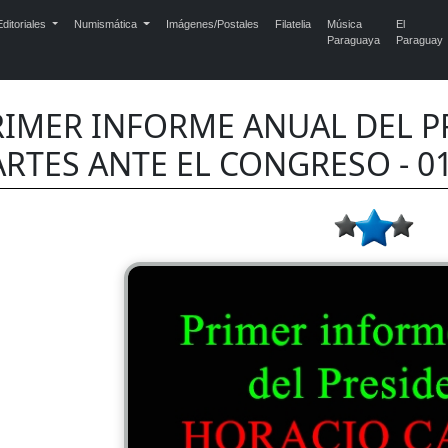
ditoriales
Numismática
Imágenes/Postales
Filatelia
Música
El
Paraguaya
Paraguay
RIMER INFORME ANUAL DEL P
RTES ANTE EL CONGRESO - 01 