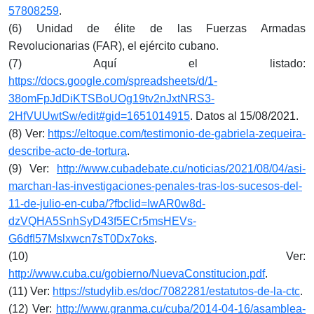
57808259
.
(6) Unidad de élite de las Fuerzas Armadas
Revolucionarias (FAR), el ejército cubano.
(7) Aquí el listado:
https://docs.google.com/spreadsheets/d/1-
38omFpJdDiKTSBoUOg19tv2nJxtNRS3-
2HfVUUwtSw/edit#gid=1651014915
. Datos al 15/08/2021.
(8) Ver:
https://eltoque.com/testimonio-de-gabriela-zequeira-
describe-acto-de-tortura
.
(9) Ver:
http://www.cubadebate.cu/noticias/2021/08/04/asi-
marchan-las-investigaciones-penales-tras-los-sucesos-del-
11-de-julio-en-cuba/?fbclid=IwAR0w8d-
dzVQHA5SnhSyD43f5ECr5msHEVs-
G6dfI57Mslxwcn7sT0Dx7oks
.
(10) Ver:
http://www.cuba.cu/gobierno/NuevaConstitucion.pdf
.
(11) Ver:
https://studylib.es/doc/7082281/estatutos-de-la-ctc
.
(12) Ver:
http://www.granma.cu/cuba/2014-04-16/asamblea-