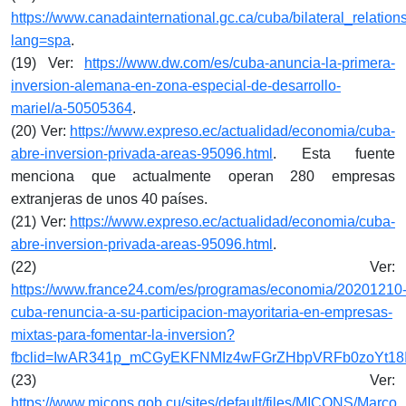
https://www.canadainternational.gc.ca/cuba/bilateral_relation
lang=spa
.
(19) Ver:
https://www.dw.com/es/cuba-anuncia-la-primera-
inversion-alemana-en-zona-especial-de-desarrollo-
mariel/a-50505364
.
(20) Ver:
https://www.expreso.ec/actualidad/economia/cuba-
abre-inversion-privada-areas-95096.html
. Esta fuente
menciona que actualmente operan 280 empresas
extranjeras de unos 40 países.
(21) Ver:
https://www.expreso.ec/actualidad/economia/cuba-
abre-inversion-privada-areas-95096.html
.
(22) Ver:
https://www.france24.com/es/programas/economia/20201210
cuba-renuncia-a-su-participacion-mayoritaria-en-empresas-
mixtas-para-fomentar-la-inversion?
fbclid=IwAR341p_mCGyEKFNMIz4wFGrZHbpVRFb0zoYt18I
(23) Ver:
https://www.micons.gob.cu/sites/default/files/MICONS/Marco