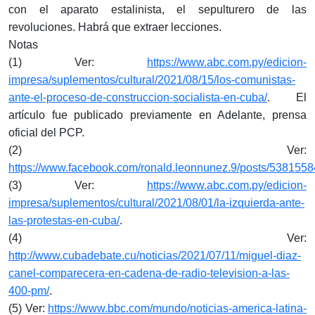
con el aparato estalinista, el sepulturero de las
revoluciones. Habrá que extraer lecciones.
Notas
(1) Ver:
https://www.abc.com.py/edicion-
impresa/suplementos/cultural/2021/08/15/los-comunistas-
ante-el-proceso-de-construccion-socialista-en-cuba/
. El
artículo fue publicado previamente en Adelante, prensa
oficial del PCP.
(2) Ver:
https://www.facebook.com/ronald.leonnunez.9/posts/538155
(3) Ver:
https://www.abc.com.py/edicion-
impresa/suplementos/cultural/2021/08/01/la-izquierda-ante-
las-protestas-en-cuba/
.
(4) Ver:
http://www.cubadebate.cu/noticias/2021/07/11/miguel-diaz-
canel-comparecera-en-cadena-de-radio-television-a-las-
400-pm/
.
(5) Ver:
https://www.bbc.com/mundo/noticias-america-latina-