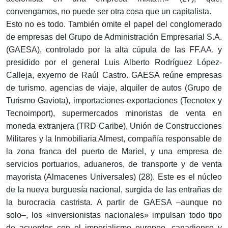
convengamos, no puede ser otra cosa que un capitalista.
Esto no es todo. También omite el papel del conglomerado
de empresas del Grupo de Administración Empresarial S.A.
(GAESA), controlado por la alta cúpula de las FF.AA. y
presidido por el general Luis Alberto Rodríguez López-
Calleja, exyerno de Raúl Castro. GAESA reúne empresas
de turismo, agencias de viaje, alquiler de autos (Grupo de
Turismo Gaviota), importaciones-exportaciones (Tecnotex y
Tecnoimport), supermercados minoristas de venta en
moneda extranjera (TRD Caribe), Unión de Construcciones
Militares y la Inmobiliaria Almest, compañía responsable de
la zona franca del puerto de Mariel, y una empresa de
servicios portuarios, aduaneros, de transporte y de venta
mayorista (Almacenes Universales) (28). Este es el núcleo
de la nueva burguesía nacional, surgida de las entrañas de
la burocracia castrista. A partir de GAESA –aunque no
solo–, los «inversionistas nacionales» impulsan todo tipo
de acuerdos con el imperialismo europeo, canadiense y