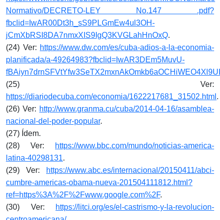
Normativo/DECRETO-LEY No.147 .pdf?
fbclid=IwAR00Dt3h_sS9PLGmEw4ul3OH-
jCmXbRSI8DA7nmxXIS9IgQ3KVGLahHnOxQ
.
(24) Ver:
https://www.dw.com/es/cuba-adios-a-la-economia-
planificada/a-49264983?fbclid=IwAR3DEm5MuvU-
fBAiyn7drnSFVtYfw3SeTX2mxnAkOmkb6aOCHiWEO4Xl9U
(25) Ver:
https://diariodecuba.com/economia/1622217681_31502.html
.
(26) Ver:
http://www.granma.cu/cuba/2014-04-16/asamblea-
nacional-del-poder-popular
.
(27) Ídem.
(28) Ver:
https://www.bbc.com/mundo/noticias-america-
latina-40298131
.
(29) Ver:
https://www.abc.es/internacional/20150411/abci-
cumbre-americas-obama-nueva-201504111812.html?
ref=https%3A%2F%2Fwww.google.com%2F
.
(30) Ver:
https://litci.org/es/el-castrismo-y-la-revolucion-
centroamericana/
.