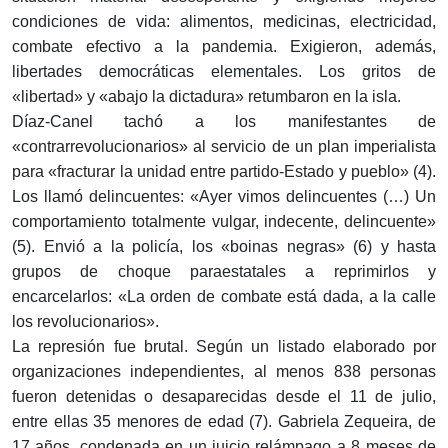
condiciones de vida: alimentos, medicinas, electricidad,
combate efectivo a la pandemia. Exigieron, además,
libertades democráticas elementales. Los gritos de
«libertad» y «abajo la dictadura» retumbaron en la isla.
Díaz-Canel tachó a los manifestantes de
«contrarrevolucionarios» al servicio de un plan imperialista
para «fracturar la unidad entre partido-Estado y pueblo» (4).
Los llamó delincuentes: «Ayer vimos delincuentes (…) Un
comportamiento totalmente vulgar, indecente, delincuente»
(5). Envió a la policía, los «boinas negras» (6) y hasta
grupos de choque paraestatales a reprimirlos y
encarcelarlos: «La orden de combate está dada, a la calle
los revolucionarios».
La represión fue brutal. Según un listado elaborado por
organizaciones independientes, al menos 838 personas
fueron detenidas o desaparecidas desde el 11 de julio,
entre ellas 35 menores de edad (7). Gabriela Zequeira, de
17 años, condenada en un juicio relámpago a 8 meses de