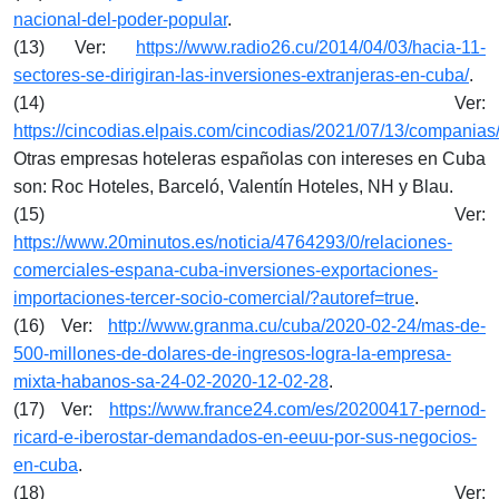
nacional-del-poder-popular
.
(13) Ver:
https://www.radio26.cu/2014/04/03/hacia-11-
sectores-se-dirigiran-las-inversiones-extranjeras-en-cuba/
.
(14) Ver:
https://cincodias.elpais.com/cincodias/2021/07/13/compani
Otras empresas hoteleras españolas con intereses en Cuba
son: Roc Hoteles, Barceló, Valentín Hoteles, NH y Blau.
(15) Ver:
https://www.20minutos.es/noticia/4764293/0/relaciones-
comerciales-espana-cuba-inversiones-exportaciones-
importaciones-tercer-socio-comercial/?autoref=true
.
(16) Ver:
http://www.granma.cu/cuba/2020-02-24/mas-de-
500-millones-de-dolares-de-ingresos-logra-la-empresa-
mixta-habanos-sa-24-02-2020-12-02-28
.
(17) Ver:
https://www.france24.com/es/20200417-pernod-
ricard-e-iberostar-demandados-en-eeuu-por-sus-negocios-
en-cuba
.
(18) Ver: