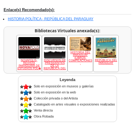
Enlace(s) Recomendado(s):
HISTORIA POLÍTICA - REPÚBLICA DEL PARAGUAY
Bibliotecas Virtuales anexada(s):
HISTORIA DEL
PARAGUAY
(LIBROS,
NOVAPOLIS,
DISCURSOS DE
REPÚBLICA DEL
COMPILACIONES
REVISTA
PRESIDENTES
PARAGUAY
,
PARAGUAYA DE
DE LA
ESTUDIOS POL�
REPÚBLICA DEL
Leyenda
Solo en exposición en museos y galerías
Solo en exposición en la web
Colección privada o del Artista
Catalogado en artes visuales o exposiciones realizadas
Venta directa
Obra Robada