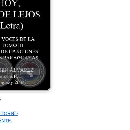
S
ADORNO
ANTE