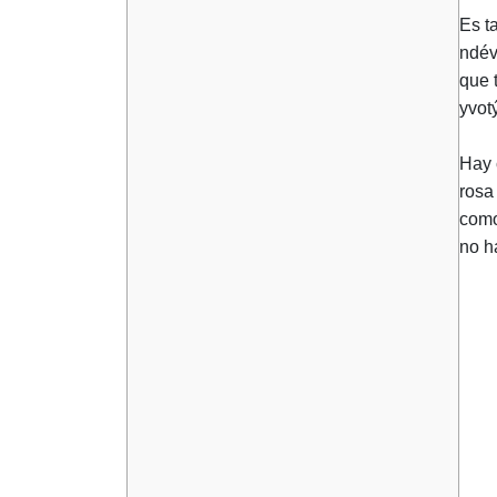
Es t
ndév
que 
yvotý
Hay 
rosa
como
no h