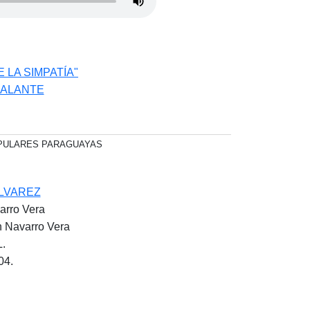
LA SIMPATÍA"
CALANTE
OPULARES PARAGUAYAS
LVAREZ
varro Vera
án Navarro Vera
L.
04.