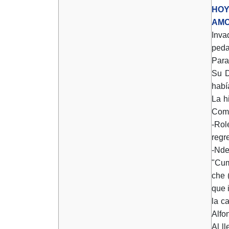
HOY
AMO
Inva
peda
Para
Su D
habí
La h
Come
-Rol
regr
-Nde
"Cum
che 
que 
la c
Alfo
Al l