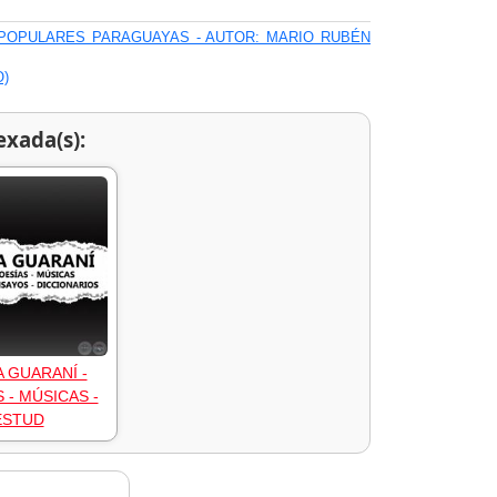
S POPULARES PARAGUAYAS - AUTOR: MARIO RUBÉN
O)
exada(s):
A GUARANÍ -
 - MÚSICAS -
ESTUD