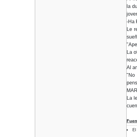
la d
jove
-Ha 
Le r
sueñ
"Ape
La o
reac
Al a
"No 
pens
MART
La l
cuen
Fuen
El