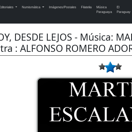
ditoriales
Numismática
Imágenes/Postales
Filatelia
Música
El
Paraguaya
Paraguay
Y, DESDE LEJOS - Música: M
etra : ALFONSO ROMERO AD