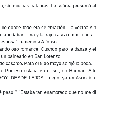
én, sin muchas palabras. La señora presentó al
lio donde todo era celebración. La vecina sin
 apodaban Fina-y la trajo casi a empellones.
i esposa", rememora Alfonso.
ciando otro romance. Cuando paró la danza y él
n un balneario en San Lorenzo.
 de casarse. Para el 8 de mayo se fijó la boda.
a. Por eso estaba en el sur, en Hoenau. Allí,
ó HOY, DESDE LEJOS. Luego, ya en Asunción,
¿Qué pasó ? "Estaba tan enamorado que no me di