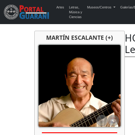
Artes
Letras,
Museos/Centros
Galerías/E
Música y
Ciencias
HO
MARTÍN ESCALANTE (+)
L