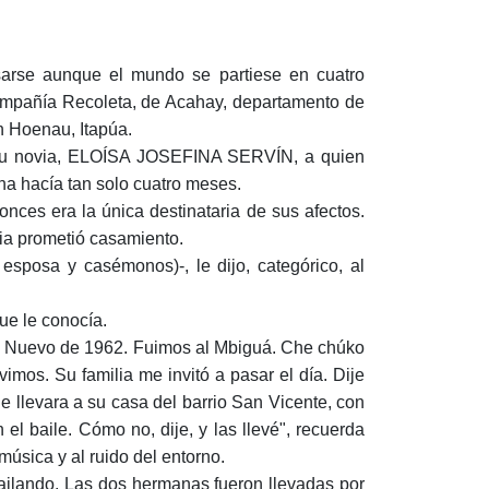
asarse aunque el mundo se partiese en cuatro
añía Recoleta, de Acahay, departamento de
n Hoenau, Itapúa.
n su novia, ELOÍSA JOSEFINA SERVÍN, a quien
na hacía tan solo cuatro meses.
nces era la única destinataria de sus afectos.
ia prometió casamiento.
sposa y casémonos)-, le dijo, categórico, al
que le conocía.
ño Nuevo de 1962. Fuimos al Mbiguá. Che chúko
vimos. Su familia me invitó a pasar el día. Dije
le llevara a su casa del barrio San Vicente, con
l baile. Cómo no, dije, y las llevé", recuerda
úsica y al ruido del entorno.
bailando. Las dos hermanas fueron llevadas por