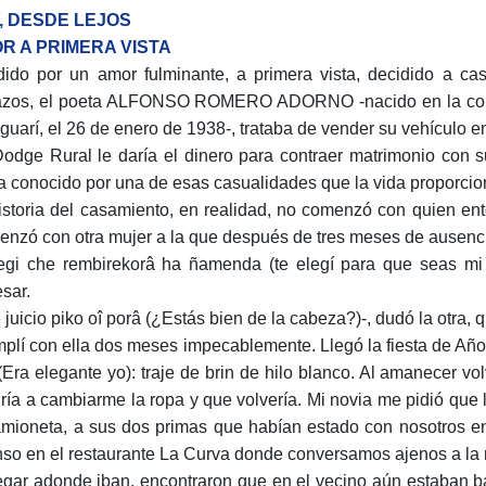
, DESDE LEJOS
R A PRIMERA VISTA
dido por un amor fulminante, a primera vista, decidido a c
zos, el poeta ALFONSO ROMERO ADORNO -nacido en la comp
guarí, el 26 de enero de 1938-, trataba de vender su vehículo e
odge Rural le daría el dinero para contraer matrimonio co
a conocido por una de esas casualidades que la vida proporcio
istoria del casamiento, en realidad, no comenzó con quien ento
nzó con otra mujer a la que después de tres meses de ausenc
egi che rembirekorâ ha ñamenda (te elegí para que seas mi e
esar.
 juicio piko oî porâ (¿Estás bien de la cabeza?)-, dudó la otra, 
plí con ella dos meses impecablemente. Llegó la fiesta de A
(Era elegante yo): traje de brin de hilo blanco. Al amanecer vol
iría a cambiarme la ropa y que volvería. Mi novia me pidió que 
amioneta, a sus dos primas que habían estado con nosotros en e
nso en el restaurante La Curva donde conversamos ajenos a la m
legar adonde iban, encontraron que en el vecino aún estaban 