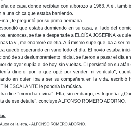
ueña de casa donde recibían con alborozo a 1963. A él, tambi
n a una chica que estaba barriendo.
Fina-, le preguntó por su prima hermana.
espondió que estaba durmiendo en su casa, al lado del domici
os, entonces, se fue a despertarle a ELOÍSA JOSEFINA -a quien
nas la vi, me enamoré de ella. Allí mismo supe que iba a ser m
tra quedó esperando en vano todo el día. El novio estaba ini
cionó de su deslumbramiento inicial, se fueron a pasar el día e
mor de ayer suplía el de hoy, sin vueltas. Él persistió en su afán
tenía dinero, por lo que opté por vender mi vehículo", cuent
ando en quien iba a ser su compañera en la vida, escribi
ÍN ESCALANTE le pondría la música.
etra dice "morocha divina". Ella, sin embargo, es trigueña. 
ta de ese detalle", concluye ALFONSO ROMERO ADORNO.
te:
 Autor de la letra, - ALFONSO ROMERO ADORNO.