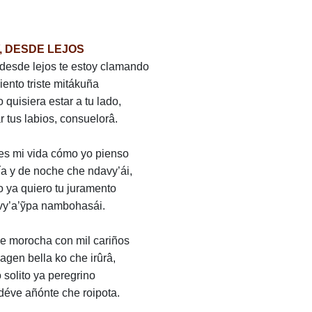
, DESDE LEJOS
desde lejos te estoy clamando
iento triste mitákuña
 quisiera estar a tu lado,
r tus labios, consuelorâ.
es mi vida cómo yo pienso
ía y de noche che ndavy’ái,
 ya quiero tu juramento
vy’a’ỹpa nambohasái.
 morocha con mil cariños
magen bella ko che irûrâ,
 solito ya peregrino
déve añónte che roipota.