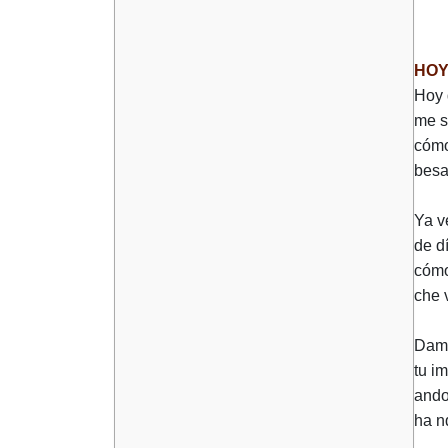
HOY
Hoy 
me s
cómo
besa
Ya v
de d
cómo
che 
Dame
tu i
ando
ha n