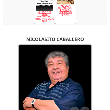
MÚSICA
PARAGUAYA -
POLKAS y
MUSEO DEL
GUARANIAS
ARPA
(PARA
PARAGUAYA -
INTERPRETACIO
NES
NICOLASITO CABALLERO