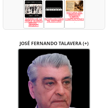
HISTORIA DEL
PARAGUAY
(LIBROS,
GUERRA DE LA
INTERCONTINEN
COMPILACIONES
TRIPLE ALIANZA
TAL EDITORA
,
(BRASIL -
ARGENTI
JOSÉ FERNANDO TALAVERA (+)