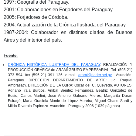
1997: Geografía del Paraguay.
2001: Colaboraciones en Forjadores del Paraguay.
2005: Forjadores de Córdoba.
2004: Actualización de la Crónica Ilustrada del Paraguay.
1987-2004: Colaborador en distintos diarios de Buenos
Aires y del interior del país.
Fuente:
CRÓNICA HISTÓRICA
ILUSTRADA DEL PARAGUAY
. REALIZACIÓN Y
PRODUCCIÓN GRÁFICA de ARAMÍ GRUPO EMPRESARIAL. Tel. (595-21)
373 594, fax (595-21) 391 136. e-mail:
arami@rieder.net.py
. Asunción,
Paraguay. DIRECCIÓN DEPARTAMENTO DE ARTE: Lic. Raquel
Ambrasath. DIRECCIÓN DE LA OBRA: Oscar del C. Quevedo. AUTORES:
Adriano Irala Burgos, Aníbal Benítez Fernández, Beatriz González de
Bosio, Carlos Martini, José Antonio Galeano Mieres, Margarita Durán
Estragó, María Graciela Monte de López Moreira, Miguel Chase Sardi y
Milda Rivarola Espinoza. Asunción - Paraguay 2006 (1039 páginas)