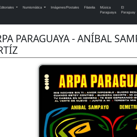
ditoriales
Numismática
Imágenes/Postales
Filatelia
Música
El
Paraguaya
Paraguay
RPA PARAGUAYA - ANÍBAL SAM
RTÍZ