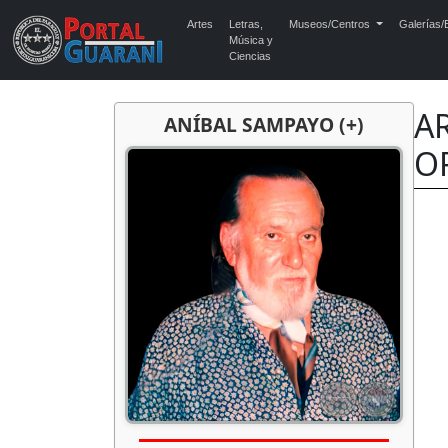
Artes
Letras,
Museos/Centros
Galerías/E
Música y
Ciencias
A
ANÍBAL SAMPAYO (+)
O