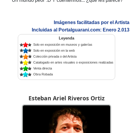
"Un mundo peor":D Y cuéntennos... ¿qué les parece?
Imágenes facilitadas por el Artista
Incluidas al Portalguarani.com: Enero 2.013
Leyenda
Solo en exposición en museos y galerías
Solo en exposición en la web
Colección privada o del Artista
Catalogado en artes visuales o exposiciones realizadas
Venta directa
Obra Robada
Esteban Ariel Riveros Ortiz