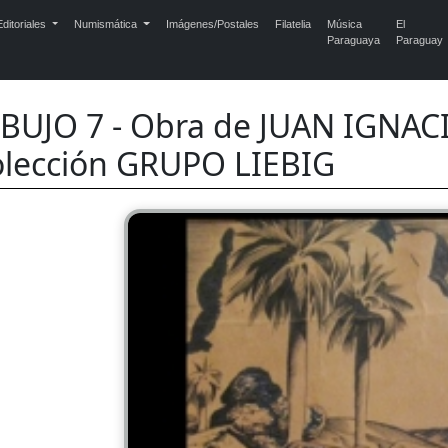
ditoriales
Numismática
Imágenes/Postales
Filatelia
Música
El
Paraguaya
Paraguay
BUJO 7 - Obra de JUAN IGNA
lección GRUPO LIEBIG