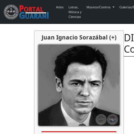
Artes
Letras,
Museos/Centros
Galerías/E
Música y
Ciencias
DI
Juan Ignacio Sorazábal (+)
Co