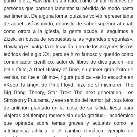
punto lo era, Hawking es afirmado como tal por millones de
personas que parecen lamentar su pérdida de modo hasta
sentimental. De alguna forma, quizá se volvió representante
de aquel, así asumido, depósito de saber superior al cual,
como otrora a la iglesia, la gente acude, si seguimos a
Zizek, en busca de respuestas a las «grandes preguntas».
Hawking es, valga la reiteración, uno de los mayores físicos
teóricos del siglo XX, pero se hizo famoso y querido como
comunicador científico, autor de libros de divulgación –de
bello título, A Brief History of Time, su primer gran éxito de
ventas, no fue el último–, figura pública –se lo escucha en
«Keep Talking», de Pink Floyd, hizo de sí mismo en The
Big Bang Theory, Star Trek: The next generation, Los
Simpson y Futurama, y ese sentido del humor (ah, sus fotos
de anfitrión plantado en la mesa de su fallida fiesta para
viajeros del tiempo) merece sin duda gratitud–, académico
que opinaba sobre temas graves y actuales como la
inteligencia artificial o el cambio climático, ejemplo de