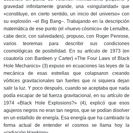
gravedad infinitamente grande, una «singularidad» que
«constituye, en cierto sentido, un inicio del universo» con
su explosión –el Big Bang–. Trabajando en la descripción
matemática de ese punto (el «huevo cósmico» de Lemaître,
cabe decir, con salvedades), propuso, con Roger Penrose,
varios teoremas para describir sus condiciones
cosmológicas de posibilidad. En su artículo de 1973 (en
coautoría con Bardeen y Carter) «The Four Laws of Black
Hole Mechanics» (3) expuso en ecuaciones las leyes de la
mecánica de esas estrellas que colapsaron creando
vórtices gravitacionales tan fuertes que ni siquiera dejan
salir la luz. Y poco después, cuando se aceptaba que nada
podía escapar de tal fuerza gravitacional, en su artículo de
1974 «Black Hole Explosions?» (4), explicó que esos
agujeros negros no eran tan negros, que se podían disolver
en un estallido de energía. Esa energía que ha cambiado la
forma actual de entender el cosmos se llama hoy la
«radiación Hawking».