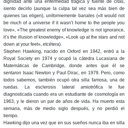
dignidad ante una enfermedad trágica y fuente de citas,
siento decirlo (aunque la culpa tal vez sea más bien de
quienes las eligen), uniformemente banales («It would not
be much of a universe if it wasn’t home to the people you
love», «The greatest enemy of knowledge is not ignorance,
it’s the illusion of knowledge», «Look up at the stars and not
down at your feet», etcétera).
Stephen Hawking, nacido en Oxford en 1942, entró a la
Royal Society en 1974 y ocupó la cátedra Lucasiana de
Matemáticas de Cambridge, donde antes que él se
sentaron Isaac Newton y Paul Dirac, en 1979. Pero, como
todos sabemos, también ocupó otra silla famosa, una de
ruedas. La esclerosis lateral amiotrófica le fue
diagnosticada cuando era un estudiante de cosmología en
1963, y le dieron un par de años de vida. Ha muerto esta
semana, más de medio siglo después, y no perdió el
tiempo.
Hawking dijo una vez que en sus sueños nunca iba en silla