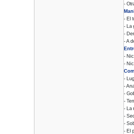
- Ot
Mani
- El
- La 
- De
- A 
Entr
- Ni
- Ni
Com
- Lu
- An
- Go
- Te
- La 
- Se
- So
- El