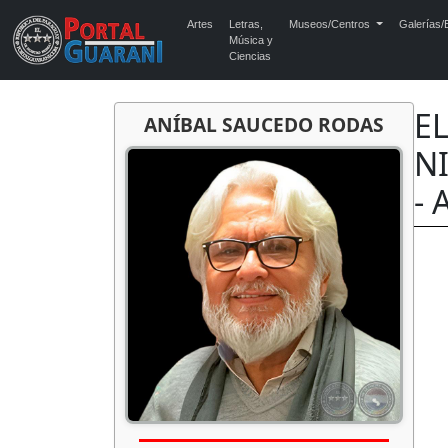
Artes
Letras,
Museos/Centros
Galerías/E
Música y
Ciencias
E
ANÍBAL SAUCEDO RODAS
N
- 