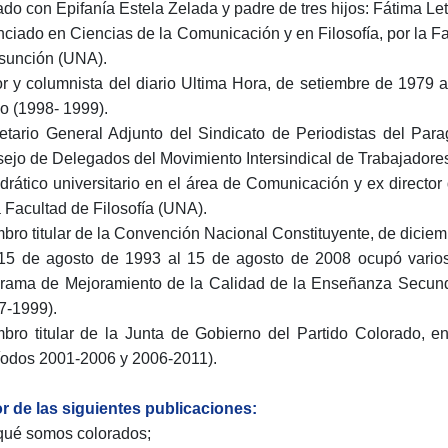
do con Epifanía Estela Zelada y padre de tres hijos: Fátima Leti
nciado en Ciencias de la Comunicación y en Filosofía, por la Fa
sunción (UNA).
or y columnista del diario Ultima Hora, de setiembre de 1979 a 
io (1998- 1999).
etario General Adjunto del Sindicato de Periodistas del Par
ejo de Delegados del Movimiento Intersindical de Trabajadores 
drático universitario en el área de Comunicación y ex director
a Facultad de Filosofía (UNA).
bro titular de la Convención Nacional Constituyente, de diciem
15 de agosto de 1993 al 15 de agosto de 2008 ocupó varios 
rama de Mejoramiento de la Calidad de la Enseñanza Secu
7-1999).
bro titular de la Junta de Gobierno del Partido Colorado, e
íodos 2001-2006 y 2006-2011).
r de las siguientes publicaciones:
qué somos colorados;