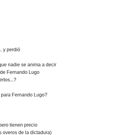
. y perdió
que nadie se anima a decir
os de Fernando Lugo
rtos...?
del para Fernando Lugo?
 pero tienen precio
s overos de la dictadura)