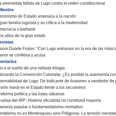
ra arremetida fallida de Lugo contra el orden constitucional
fiestos
 terrorismo de Estado amenaza a la nación
gran familia luguista y su crítica a la modernidad
mocracia o barbarie
dos años de la gran estafa
evistas
canor Duarte Frutos: "Con Lugo entramos en la era de las másc
canor se confiesa y acusa
entarios
go o el sueño de una nefasta trilogía
alizando la Convención Colorada: ¿Es posible la autonomía co
bernabilidad de Lugo: De traficante de ilusiones a vendedor de
nsión moral en el Estado frente a los secuestros
reforma política y las listas sábanas
cuelas del IRP: Histeria oficialista no construirá mayoría
beranía popular o fundamentalismo normativo
 problema no es Montesquieu sino Pitágoras. La tensión inevitable 