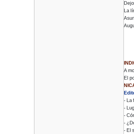
Dejo
La l
Asun
Augu
IND
A mo
El p
NIC
Edit
- La
- Lu
- Có
- ¿D
- El