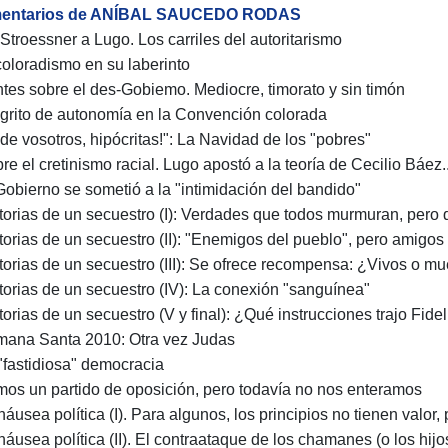
entarios de ANÍBAL SAUCEDO RODAS
 Stroessner a Lugo. Los carriles del autoritarismo
 coloradismo en su laberinto
tes sobre el des-Gobiemo. Mediocre, timorato y sin timón
 grito de autonomía en la Convención colorada
 de vosotros, hipócritas!": La Navidad de los "pobres"
re el cretinismo racial. Lugo apostó a la teoría de Cecilio Báez..
 Gobierno se sometió a la "intimidación del bandido"
storias de un secuestro (I): Verdades que todos murmuran, pero 
storias de un secuestro (II): "Enemigos del pueblo", pero amig
storias de un secuestro (III): Se ofrece recompensa: ¿Vivos o mue
storias de un secuestro (IV): La conexión "sanguínea"
storias de un secuestro (V y final): ¿Qué instrucciones trajo Fi
mana Santa 2010: Otra vez Judas
 "fastidiosa" democracia
mos un partido de oposición, pero todavía no nos enteramos
náusea política (I). Para algunos, los principios no tienen valor,
 náusea política (II). El contraataque de los chamanes (o los hijo