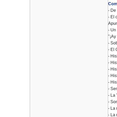
Com
- De
- El
Apun
- Un
"¡Ay
- Sob
- El
- Hi
- Hi
- Hi
- Hi
- Hi
- Se
- La
- So
- La 
- La