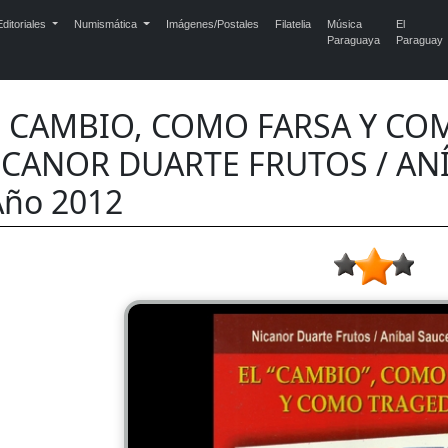
ditoriales
Numismática
Imágenes/Postales
Filatelia
Música
El
Paraguaya
Paraguay
L CAMBIO, COMO FARSA Y COM
ICANOR DUARTE FRUTOS / AN
Año 2012