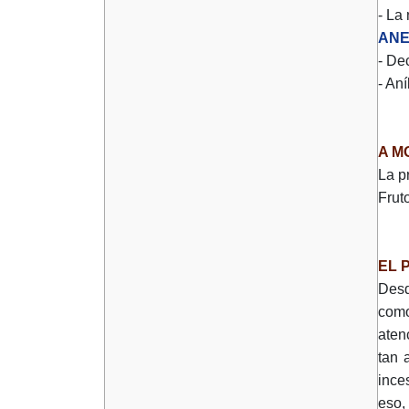
- La 
AN
- De
- An
A M
La p
Frut
EL 
Desd
como
aten
tan 
ince
eso,