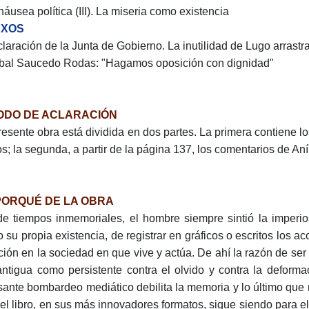
náusea política (III). La miseria como existencia
EXOS
claración de la Junta de Gobierno. La inutilidad de Lugo arrastr
íbal Saucedo Rodas: "Hagamos oposición con dignidad"
ODO DE ACLARACIÓN
resente obra está dividida en dos partes. La primera contiene lo
os; la segunda, a partir de la página 137, los comentarios de 
PORQUÉ DE LA OBRA
e tiempos inmemoriales, el hombre siempre sintió la imperio
 su propia existencia, de registrar en gráficos o escritos los
ción en la sociedad en que vive y actúa. De ahí la razón de ser 
antigua como persistente contra el olvido y contra la deformac
sante bombardeo mediático debilita la memoria y lo último que 
 el libro, en sus más innovadores formatos, sigue siendo para e