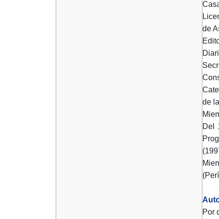
Casa
Lice
de A
Edit
Diar
Secr
Cons
Cate
de l
Miem
Del 
Prog
(199
Miem
(Per
Auto
Por 