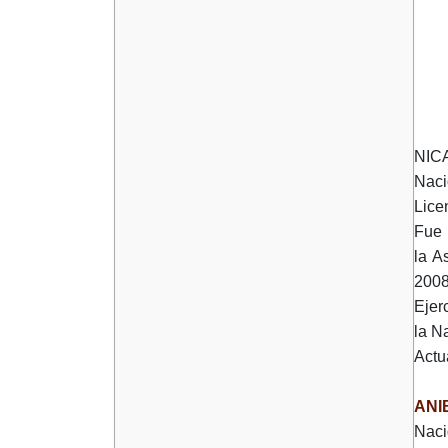
NIC
Naci
Lice
Fue 
la A
2008
Ejer
la N
Actu
ANI
Naci