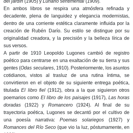
del jardín
(1905) y
Lunario sentimental
(1909).
En ambos libros se respira una atmósfera refinada y
decadente, plena de languidez y elegancia modernistas,
dentro de una corriente estética claramente influida por la
creación de Rubén Darío. Su estilo se distingue por su
originalidad creadora, y la precisión y la belleza lírica de
sus versos.
A partir de 1910 Leopoldo Lugones cambió de registro
poético para centrarse en una exaltación de su tierra y sus
gentes (
Odas seculares
, 1910). Posteriormente, los asuntos
cotidianos, vistos al trasluz de una rutina íntima, se
convirtieron en el objeto de su siguiente entrega poética,
titulada
El libro fiel
(1912), obra a la que siguieron otros
poemarios como
El libro de los paisajes
(1917),
Las horas
doradas
(1922) y
Romancero
(1924). Al final de su
trayectoria poética, Lugones se decantó por el cultivo de
una poesía narrativa:
Poemas solariegos
(1927) y
Romances del Río Seco
(que vio la luz, póstumamente, en