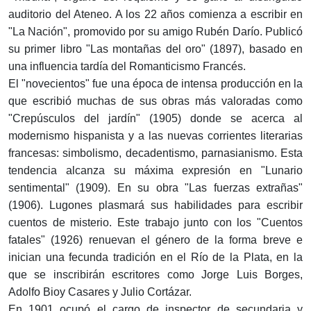
auditorio del Ateneo. A los 22 años comienza a escribir en
"La Nación", promovido por su amigo Rubén Darío. Publicó
su primer libro "Las montañas del oro" (1897), basado en
una influencia tardía del Romanticismo Francés.
El "novecientos" fue una época de intensa producción en la
que escribió muchas de sus obras más valoradas como
"Crepúsculos del jardín" (1905) donde se acerca al
modernismo hispanista y a las nuevas corrientes literarias
francesas: simbolismo, decadentismo, parnasianismo. Esta
tendencia alcanza su máxima expresión en "Lunario
sentimental" (1909). En su obra "Las fuerzas extrañas"
(1906). Lugones plasmará sus habilidades para escribir
cuentos de misterio. Este trabajo junto con los "Cuentos
fatales" (1926) renuevan el género de la forma breve e
inician una fecunda tradición en el Río de la Plata, en la
que se inscribirán escritores como Jorge Luis Borges,
Adolfo Bioy Casares y Julio Cortázar.
En 1901 ocupó el cargo de inspector de secundaria y