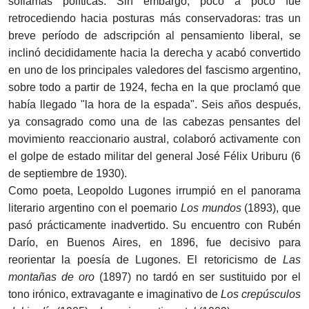
soflamas políticas. Sin embargo, poco a poco fue
retrocediendo hacia posturas más conservadoras: tras un
breve período de adscripción al pensamiento liberal, se
inclinó decididamente hacia la derecha y acabó convertido
en uno de los principales valedores del fascismo argentino,
sobre todo a partir de 1924, fecha en la que proclamó que
había llegado "la hora de la espada". Seis años después,
ya consagrado como una de las cabezas pensantes del
movimiento reaccionario austral, colaboró activamente con
el golpe de estado militar del general José Félix Uriburu (6
de septiembre de 1930).
Como poeta, Leopoldo Lugones irrumpió en el panorama
literario argentino con el poemario
Los mundos
(1893), que
pasó prácticamente inadvertido. Su encuentro con Rubén
Darío, en Buenos Aires, en 1896, fue decisivo para
reorientar la poesía de Lugones. El retoricismo de
Las
montañas de oro
(1897) no tardó en ser sustituido por el
tono irónico, extravagante e imaginativo de
Los crepúsculos